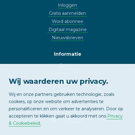
Inloggen
Gratis aanmelden
Word abonnee
Digitaal magazine
Nieuwsbrieven
Informatie
Contact
Adverteren
Wij waarderen uw privacy.
Copyright
Vrijwaring
Wij en onze partners gebruiken technologie, zoals
Privacy
cookies, op onze website om advertenties te
personalificeren en om verkeer te analyseren. Door op
accepteren te klikken gaat u akkoord met ons
Privacy
APPARTEMENT
& EIGENAAR
& Cookiebeleid
.