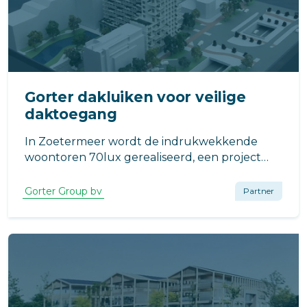
Gorter dakluiken voor veilige
daktoegang
In Zoetermeer wordt de indrukwekkende
woontoren 70lux gerealiseerd, een project
met 134 moderne appartementen aan de
Luxemburglaan 2a.
Gorter Group bv
Partner