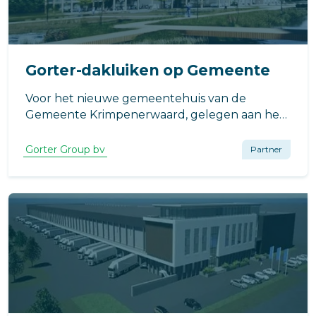
Gorter-dakluiken op Gemeente
Voor het nieuwe gemeentehuis van de
Gemeente Krimpenerwaard, gelegen aan het
Wethouder Van den Bergplein in
Bergambacht, heeft Dura Vermeer gekozen
Gorter Group bv
Partner
voor de hoogwaardige
daktoegangsoplossingen van Gorter.