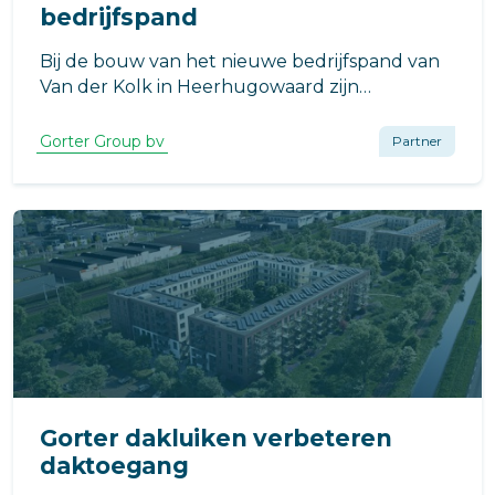
bedrijfspand
Bij de bouw van het nieuwe bedrijfspand van
Van der Kolk in Heerhugowaard zijn
functionele en veilige toegangssystemen van
Gorter geïntegreerd.
Gorter Group bv
Partner
Gorter dakluiken verbeteren
daktoegang