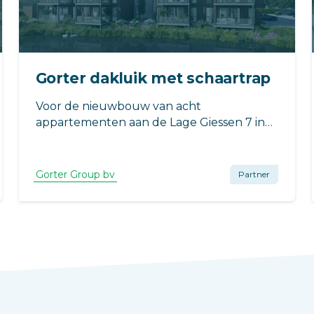
Gorter dakluik met schaartrap
Voor de nieuwbouw van acht
appartementen aan de Lage Giessen 7 in
Hoornaar leverde Gorter een dakluik met
geïntegreerde schaartrap. De toepassing
zorgt voor een veilige en praktische
Gorter Group bv
Partner
daktoegang, met minimale impact op de
beschikbare ruimte in de woning.