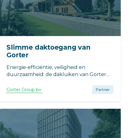
Slimme daktoegang van
Gorter
Energie-efficiëntie, veiligheid en
duurzaamheid: de dakluiken van Gorter
bieden een compleet pakket aan
voordelen.
Gorter Group bv
Partner