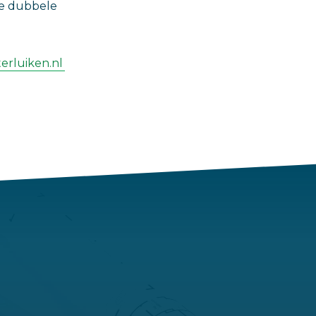
de dubbele
erluiken.nl