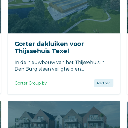
Gorter dakluiken voor
Thijssehuis Texel
In de nieuwbouw van het Thijssehuis in
Den Burg staan veiligheid en
duurzaamheid hoog in het vaandel. Voor
een optimale toegang tot het dak werden
Gorter Group bv
Partner
twee Gorter dakluiken geïnstalleerd.