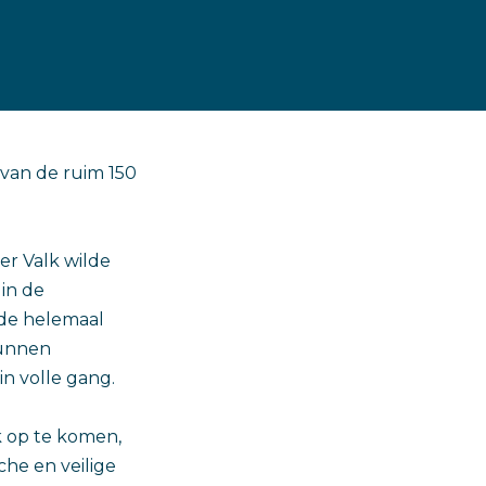
 van de ruim 150
er Valk wilde
 in de
lde helemaal
kunnen
in volle gang.
k op te komen,
che en veilige