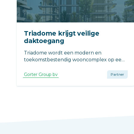
Triadome krijgt veilige
daktoegang
Triadome wordt een modern en
toekomstbestendig wooncomplex op een
bijzondere locatie aan de Vliet. De
daktoegang speelt een bescheiden maar
Gorter Group bv
Partner
belangrijke rol binnen het totale ontwerp,
omdat veilige inspectie en onderhoud van
het dak cruciaal zijn.