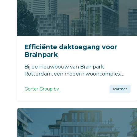
Efficiënte daktoegang voor
Brainpark
Bij de nieuwbouw van Brainpark
Rotterdam, een modern wooncomplex
met 614 studentenunits, speelt efficiënte
daktoegang een cruciale rol. Het project,
Gorter Group bv
Partner
ontworpen door Kraaijvanger en
ontwikkeld door Greystar, wordt
gerealiseerd door Waal Bouw Vlaardingen.