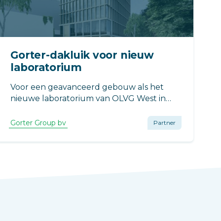
Gorter-dakluik voor nieuw
laboratorium
Voor een geavanceerd gebouw als het
nieuwe laboratorium van OLVG West in
Amsterdam is het essentieel dat elke
bouwoplossing efficiëntie, duurzaamheid
Gorter Group bv
Partner
en veiligheid ondersteunt.