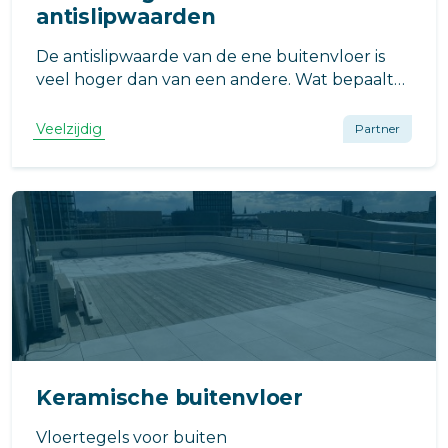
antislipwaarden
De antislipwaarde van de ene buitenvloer is
veel hoger dan van een andere. Wat bepaalt
die waarde? En waarom is juist houtcomposiet
zo'n fijn materiaal voor het verhogen van
Veelzijdig
Partner
vloerveiligheid? Hieronder leggen we het aan
je uit.
Keramische buitenvloer
Vloertegels voor buiten