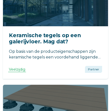
Keramische tegels op een
galerijvloer. Mag dat?
Op basis van de producteigenschappen zijn
keramische tegels een voordehand liggende
keus voor galerijen. Gebakken tegels zijn
stijlvol, sfeervol, oersterk en duurzaam. Toch
Veelzijdig
Partner
kiezen weinig galerijeigenaren voor keramiek.
Een gemiste kans vindt Veelzijdig.