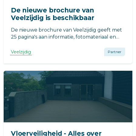
De nieuwe brochure van
Veelzijdig is beschikbaar
De nieuwe brochure van Veelzijdig geeft met
25 pagina's aan informatie, fotomateriaal en
voorbeelden een compleet beeld. Open de
brochure en ontdek een wereld aan
Veelzijdig
Partner
mogelijkheden voor galerijen, balkons en
(dak)terrassen.
Vloerveiligheid - Alles over