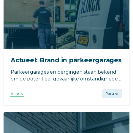
Actueel: Brand in parkeergarages
Parkeergarages en bergingen staan bekend
om de potentieel gevaarlijke omstandigheden
bij brand. Met de toename van elektrische
auto's worden deze risico's versterkt. Vlinck is
Vlinck
Partner
gespecialiseerd in brandbeveiliging. Lees meer
over de risico's en oplossingen.