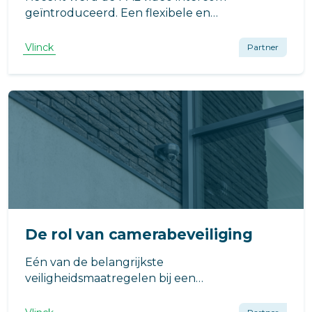
geïntroduceerd. Een flexibele en
revolutionaire oplossing voor toegang tot uw
terrein of pand. Een video intercom biedt een
Vlinck
Partner
aantal voordelen voor een VvE ten opzichte
van een traditionele intercom.
De rol van camerabeveiliging
Eén van de belangrijkste
veiligheidsmaatregelen bij een
appartementencomplex is de aanwezigheid
van slimme camerabewaking.