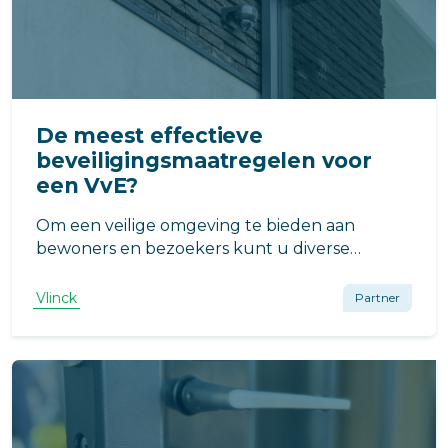
De meest effectieve
beveiligingsmaatregelen voor
een VvE?
Om een veilige omgeving te bieden aan
bewoners en bezoekers kunt u diverse
veiligheidsmaatregelen nemen. Welke? Dat
leest u hier.
Vlinck
Partner