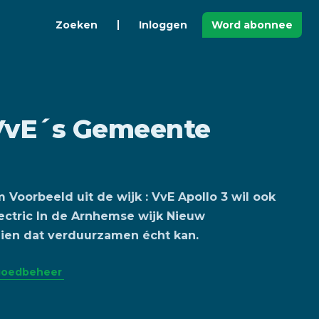
Zoeken
Inloggen
Word abonnee
VvE´s Gemeente
Voorbeeld uit de wijk : VvE Apollo 3 wil ook
ectric In de Arnhemse wijk Nieuw
zien dat verduurzamen écht kan.
goedbeheer