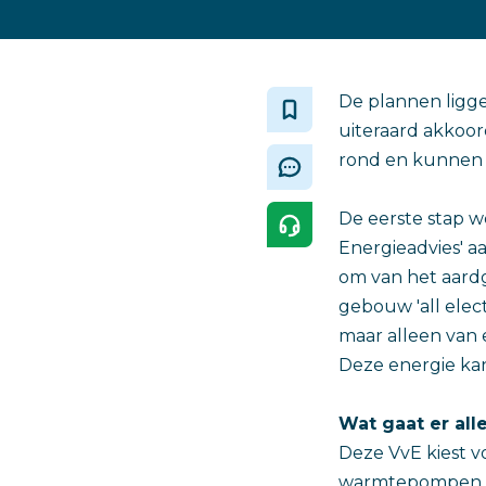
‎De plannen ligg
uiteraard akkoor
rond en kunnen
De eerste stap 
Energieadvies' aa
om van het aardg
gebouw 'all elec
maar alleen van 
Deze energie ka
Wat gaat er al
Deze VvE kiest 
warmtepompen en