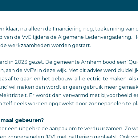
en klaar, nu alleen de financiering nog, toekenning van 
d van de VvE tijdens de Algemene Ledenvergadering. Hope
 de werkzaamheden worden gestart.
werd in 2023 gezet. De gemeente Arnhem bood een 'Qu
n, aan de VvE's in deze wijk. Met dit advies werd duidelijk
as af te gaan en het gebouw 'all-electric' te maken. Al
tric' wil maken dan wordt er geen gebruik meer gemaak
elektriciteit. Er wordt dan verwarmd met bijvoorbeeld
n zelf deels worden opgewekt door zonnepanelen te p
lemaal gebeuren?
voor een uitgebreide aanpak om te verduurzamen. Zo w
 zonnepanelen (PV) met batterijen geplaatst. Ook wor