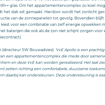
HR++ glas. Om het appartementencomplex zo koel moge
t het dak wit gemaakt. Hierdoor wordt het zonlicht ge
uctie van de zonnepanelen tot gevolg. Bovendien blijf
 kiest voor een combinatie van zelf energie opwekken 
t baterijen die ook als de zon niet schijnt zorgen voor
iecontract).
 (directeur SW Bouwadvies):
'VvE Apollo is een prachti
van een appartementencomplex die mede door samenw
em en deze VvE kan worden gerealiseerd. Het laat zien
nt zetten richting een comfortabele, duurzame toekom
 daarbij kan ondersteunen. Deze ondersteuning is esse