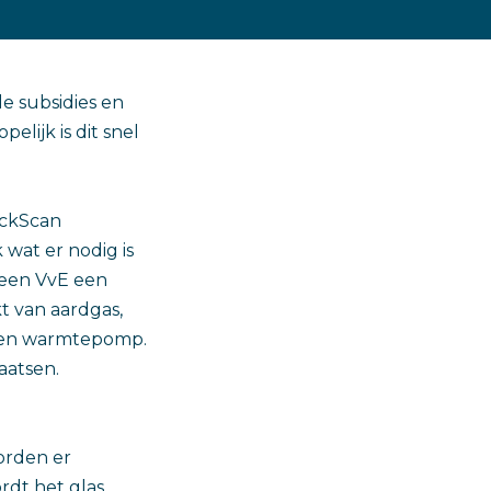
de subsidies en
lijk is dit snel
ickScan
 wat er nodig is
s een VvE een
t van aardgas,
 een warmtepomp.
laatsen.
orden er
dt het glas