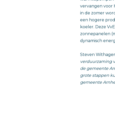
vervangen voor 
in de zomer word
een hogere prod
koeler. Deze VvE
zonnepanelen (me
dynamisch energ
Steven Withagen
verduurzaming 
de gemeente Arnh
grote stappen ku
gemeente Arnhem