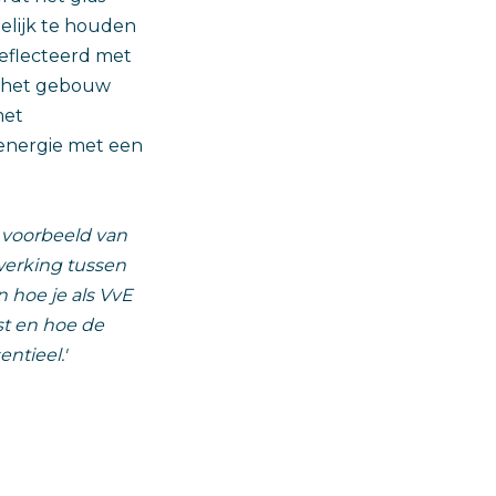
lijk te houden
reflecteerd met
t het gebouw
met
 energie met een
g voorbeeld van
erking tussen
 hoe je als VvE
st en hoe de
ntieel.'