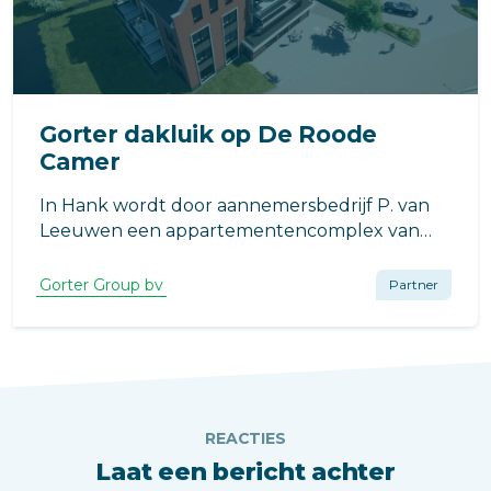
Gorter dakluik op De Roode
Camer
In Hank wordt door aannemersbedrijf P. van
Leeuwen een appartementencomplex van
vier bouwlagen hoog en bestaande uit twintig
vrijwel energieneutrale sociale
Gorter Group bv
Partner
huurappartementen gebouwd. Op het dak
komt het Gorter dakluik.
REACTIES
Laat een bericht achter