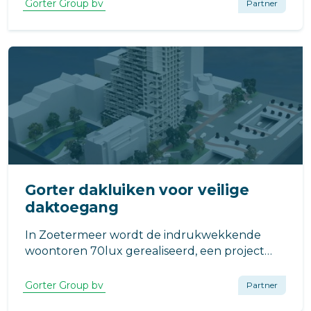
het Rotterdamse architectenbureau KCAP,
Gorter Group bv
Partner
wordt gerealiseerd in opdracht van Heijmans
Woningbouw B.V. uit Rosmalen.
Gorter dakluiken voor veilige
daktoegang
In Zoetermeer wordt de indrukwekkende
woontoren 70lux gerealiseerd, een project
met 134 moderne appartementen aan de
Luxemburglaan 2a.
Gorter Group bv
Partner