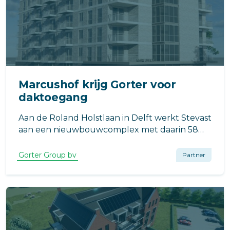
Marcushof krijg Gorter voor
daktoegang
Aan de Roland Holstlaan in Delft werkt Stevast
aan een nieuwbouwcomplex met daarin 58
appartementen voor senioren en een
commerciële ruimte.
Gorter Group bv
Partner