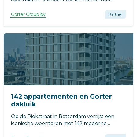
gewerkt aan de realisatie van 22 moderne
appartementen.
Gorter Group bv
Partner
142 appartementen en Gorter
dakluik
Op de Piekstraat in Rotterdam verrijst een
iconische woontoren met 142 moderne
appartementen. Dit project, ontworpen door