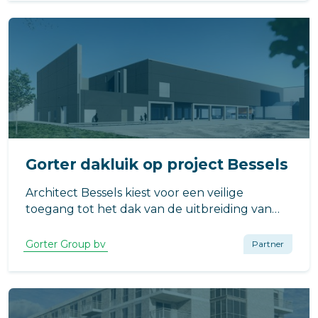
Gorter dakluik op project Bessels
Architect Bessels kiest voor een veilige
toegang tot het dak van de uitbreiding van
Compaxo Vlees in Zevenaar voor het RHT-
dakluik van Gorter. Waarom? Het dakluik
Gorter Group bv
Partner
draagt bij aan een energiezuinig pand en biedt
een compleet veilige toegang tot het dak.