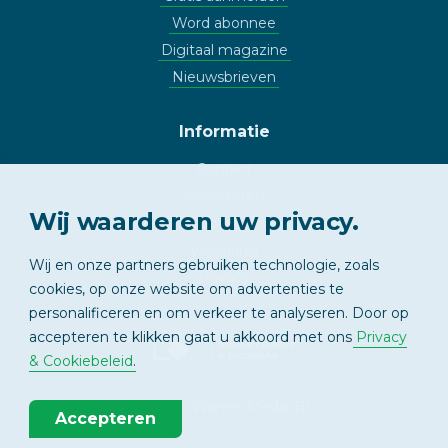
Word abonnee
Digitaal magazine
Nieuwsbrieven
Informatie
Contact
Adverteren
Wij waarderen uw privacy.
Copyright
Vrijwaring
Wij en onze partners gebruiken technologie, zoals
Privacy
cookies, op onze website om advertenties te
personalificeren en om verkeer te analyseren. Door op
accepteren te klikken gaat u akkoord met ons
Privacy
APPARTEMENT
& EIGENAAR
& Cookiebeleid
.
© 2026 - Wonen Media B.V.
Accepteren