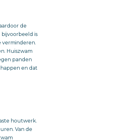
waardoor de
bijvoorbeeld is
e verminderen.
een. Huiszwam
legen panden
schappen en dat
aste houtwerk.
euren. Van de
 zwam