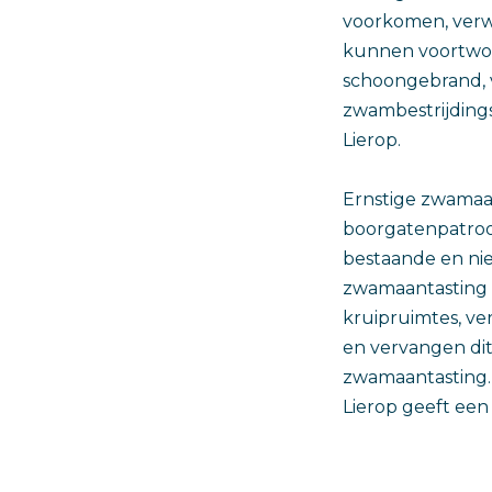
voorkomen, verw
kunnen voortwo
schoongebrand, 
zwambestrijdingsm
Lierop.
Ernstige zwamaa
boorgatenpatroo
bestaande en ni
zwamaantasting 
kruipruimtes, v
en vervangen di
zwamaantasting.
Lierop geeft een