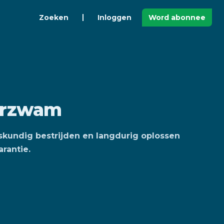
Zoeken
Inloggen
Word abonnee
derzwam
eskundig bestrijden en langdurig oplossen
rantie.