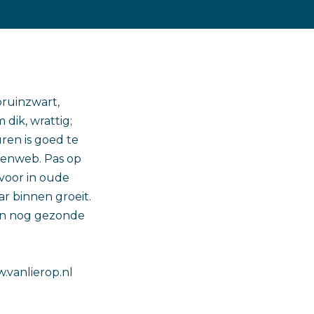
bruinzwart,
dik, wrattig;
ren is goed te
nenweb. Pas op
voor in oude
r binnen groeit.
en nog gezonde
w.vanlierop.nl