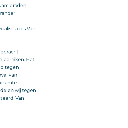
zwam draden
rander
ialist zoals Van
gebracht
e bereiken. Het
ld tegen
val van
pruimte
delen wij tegen
teerd. Van