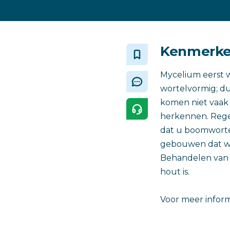
Kenmerken
Mycelium eerst w
wortelvormig; dun
komen niet vaak 
herkennen. Rege
dat u boomworte
gebouwen dat wor
Behandelen van 
hout is.
Voor meer informa