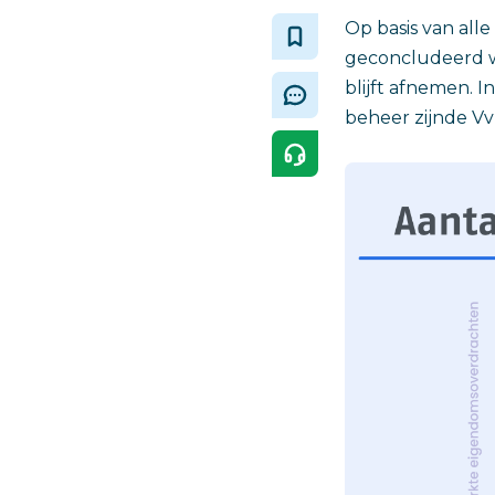
Op basis van all
geconcludeerd w
blijft afnemen. I
beheer zijnde Vv