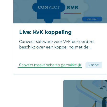
Live: KvK koppeling
Convect software voor VvE beheerders
beschikt over een koppeling met de
Kamer van Koophandel. Eenvoudig
leveranciers aanmaken, waarbij de
beschikbare gegevens direct ingevuld
Convect maakt beheren gemakkelijk
Partner
worden. Gemakkelijk én goed om de
kwaliteit van data te borgen.