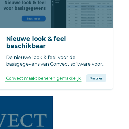
Nieuwe look & feel
beschikbaar
De nieuwe look & feel voor de
basisgegevens van Convect software voor
VvE beheerders is online. Sinds begin
maart 2022 zijn de basisgegevens over
Convect maakt beheren gemakkelijk
Partner
naar CB3. Werken met unieke
(rechts-)personen, betere navigatie en
zoekmogelijkheden. Handig en efficiënt.