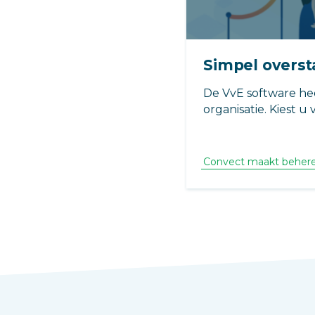
Simpel overs
De VvE software he
organisatie. Kiest u
mogelijkheden en 
samen voor een goe
Convect. Vraag naa
Convect maakt behere
conversiemogelijkh
oplossing.