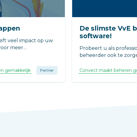
tappen
De slimste VvE 
software!
eft veel impact op uw
 voor meer
Probeert u als professi
gemak? Dan zorgen we
beheerder ook te zorg
de overstap naar
woonplezier door een 
r de automatische
functionerende VvE? C
n gemakkelijk
Convect maakt beheren g
Partner
eden voor uw huidige
software om uw doelen 
bereiken. Benieuwd? W
een kosteloze demo!