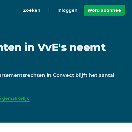
Zoeken
Inloggen
Word abonnee
hten in VvE's neemt
rtementsrechten in Convect blijft het aantal
 gemakkelijk