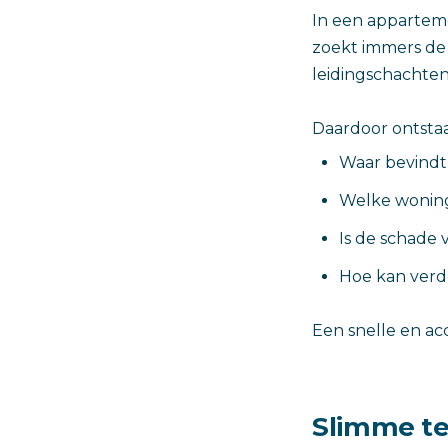
In een apparteme
zoekt immers de 
leidingschachten
Daardoor ontstaa
Waar bevindt 
Welke woning
Is de schade 
Hoe kan ver
Een snelle en ac
Slimme te