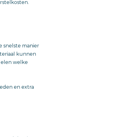
rstelkosten.
e snelste manier
ateriaal kunnen
delen welke
eden en extra