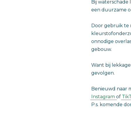
Bij waterschade 
een duurzame opl
Door gebruik te
kleurstofonderz
onnodige overla
gebouw.
Want bij lekkage
gevolgen.
‎Benieuwd naar m
Instagram
of
Tik
P.s. komende d