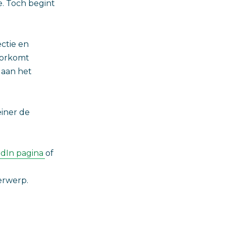
e. Toch begint
ctie en
oorkomt
 aan het
einer de
edIn pagina
of
erwerp.