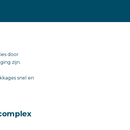
ies door
ing zijn.
kkages snel en
 complex