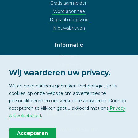
Gratis aanmelden
Word abonnee
Digitaal magazine
Nieuwsbrieven
Informatie
Contact
Adverteren
Wij waarderen uw privacy.
Copyright
Vrijwaring
Wij en onze partners gebruiken technologie, zoals
Privacy
cookies, op onze website om advertenties te
personalificeren en om verkeer te analyseren. Door op
accepteren te klikken gaat u akkoord met ons
Privacy
APPARTEMENT
& EIGENAAR
& Cookiebeleid
.
© 2026 - Wonen Media B.V.
Accepteren