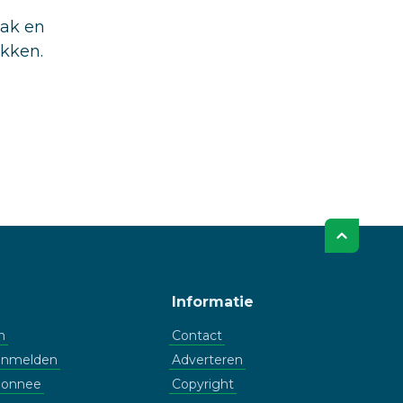
aak en
ukken.
Informatie
n
Contact
aanmelden
Adverteren
bonnee
Copyright