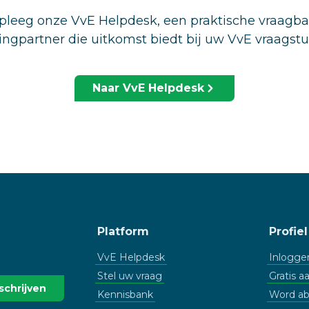
leeg onze VvE Helpdesk, een praktische vraagb
ingpartner die uitkomst biedt bij uw VvE vraagst
Naar VvE Helpdesk
Platform
Profiel
VvE Helpdesk
Inlogge
Stel uw vraag
Gratis 
Kennisbank
Word a