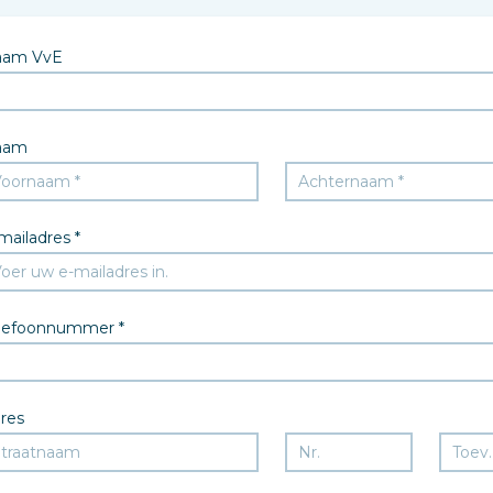
aam VvE
aam
mailadres *
lefoonnummer *
res