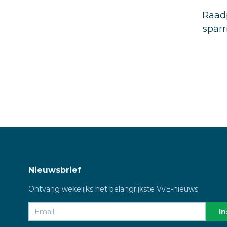
Raadp
sparr
Nieuwsbrief
Ontvang wekelijks het belangrijkste VvE-nieuws