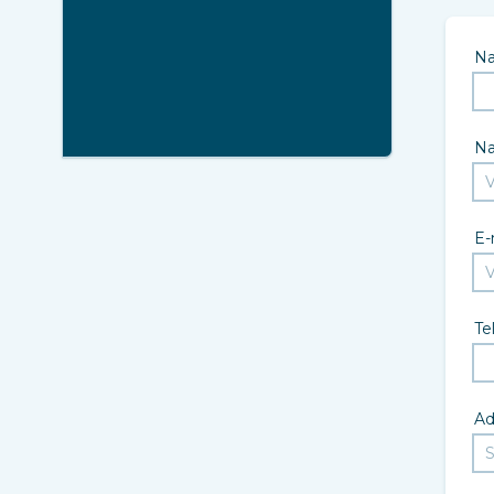
N
N
E-
Te
Ad