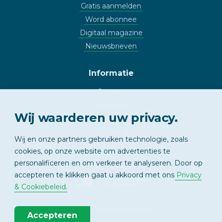
Gratis aanmelden
Word abonnee
Digitaal magazine
Nieuwsbrieven
Informatie
Contact
Adverteren
Wij waarderen uw privacy.
Copyright
Vrijwaring
Wij en onze partners gebruiken technologie, zoals
Privacy
cookies, op onze website om advertenties te
personalificeren en om verkeer te analyseren. Door op
accepteren te klikken gaat u akkoord met ons
Privacy
APPARTEMENT
& EIGENAAR
& Cookiebeleid
.
© 2026 - Wonen Media B.V.
Accepteren