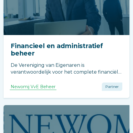
Financieel en administratief
beheer
De Vereniging van Eigenaren is
verantwoordelijk voor het complete financiële
en administratieve beheer. Dat takenpakket
vraagt om deskundigheid.
Newomij VvE Beheer
Partner