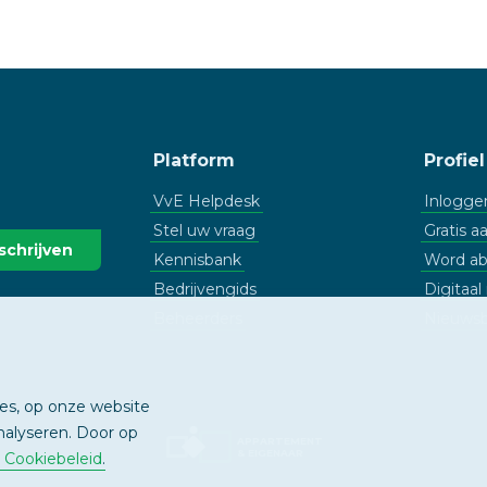
Platform
Profiel
VvE Helpdesk
Inlogge
Stel uw vraag
Gratis 
Kennisbank
Word a
Bedrijvengids
Digitaa
Beheerders
Nieuwsb
ies, op onze website
nalyseren. Door op
APPARTEMENT
& EIGENAAR
& Cookiebeleid
.