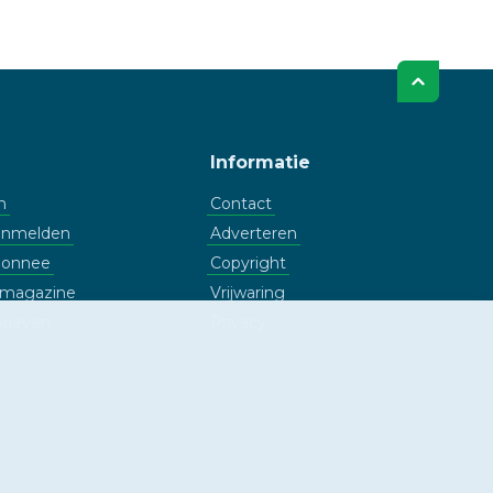
Informatie
n
Contact
aanmelden
Adverteren
bonnee
Copyright
l magazine
Vrijwaring
rieven
Privacy