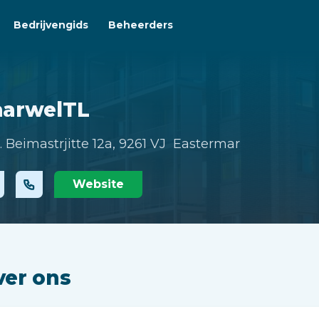
Bedrijvengids
Beheerders
aarwelTL
. Beimastrjitte 12a,
9261 VJ Eastermar
Website
ver ons