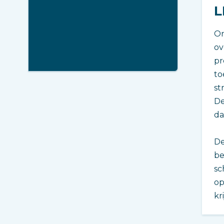
L
On
ov
pr
to
st
De
da
De
be
sc
op
kr