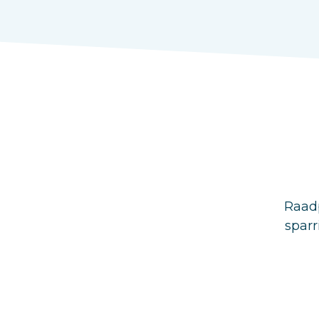
Raadp
sparr