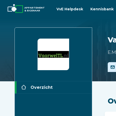
APPARTEMENT
VvE Helpdesk
Kennisbank
& EIGENAAR
V
E.M
Overzicht
O