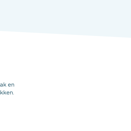
aak en
ukken.