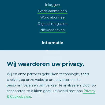
Inloggen
Gratis aanmelden
Word abonnee
Digitaal magazine
Nieuwsbrieven
Informatie
Contact
Adverteren
Wij waarderen uw privacy.
Copyright
Vrijwaring
Wij en onze partners gebruiken technologie, zoals
Privacy
cookies, op onze website om advertenties te
personalificeren en om verkeer te analyseren. Door op
accepteren te klikken gaat u akkoord met ons
Privacy
APPARTEMENT
& EIGENAAR
& Cookiebeleid
.