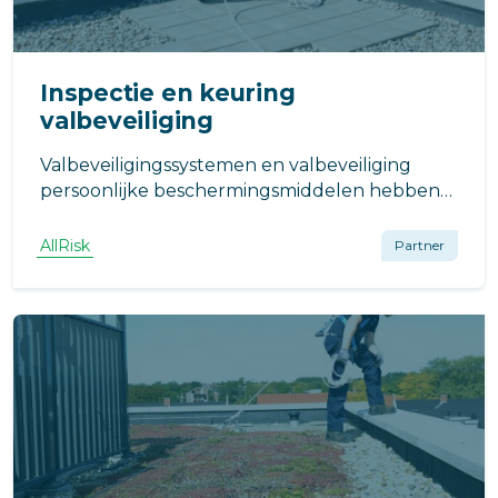
Inspectie en keuring
valbeveiliging
Valbeveiligingssystemen en valbeveiliging
persoonlijke beschermingsmiddelen hebben
periodieke keuring en inspectie nodig om de
betrouwbaarheid te garanderen. Wat moet de
AllRisk
Partner
VvE doen?