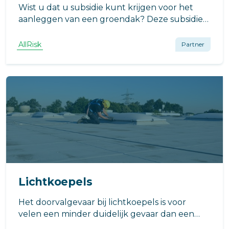
Wist u dat u subsidie kunt krijgen voor het
aanleggen van een groendak? Deze subsidie
stimuleert vele VvE's tot het aanleggen van
een groendak.
AllRisk
Partner
Lichtkoepels
Het doorvalgevaar bij lichtkoepels is voor
velen een minder duidelijk gevaar dan een
mogelijke val bij de dakrand.