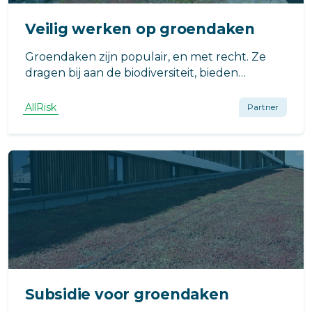
Veilig werken op groendaken
Groendaken zijn populair, en met recht. Ze
dragen bij aan de biodiversiteit, bieden
verkoeling bij hitte, en zorgen voor betere
woningisolatie. Maar groendaken hebben
AllRisk
Partner
onderhoud nodig, hoe doe je dat veilig?
Subsidie voor groendaken