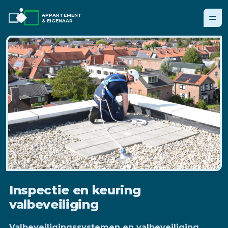
APPARTEMENT
& EIGENAAR
Inspectie en keuring
valbeveiliging
Valbeveiligingssystemen en valbeveiliging