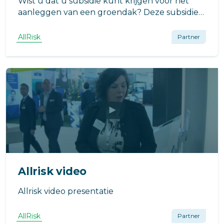
Wist u dat u subsidie kunt krijgen voor het
aanleggen van een groendak? Deze subsidie
stimuleert vele VvE's tot het aanleggen van
een groendak.
AllRisk
Partner
Allrisk video
Allrisk video presentatie
AllRisk
Partner