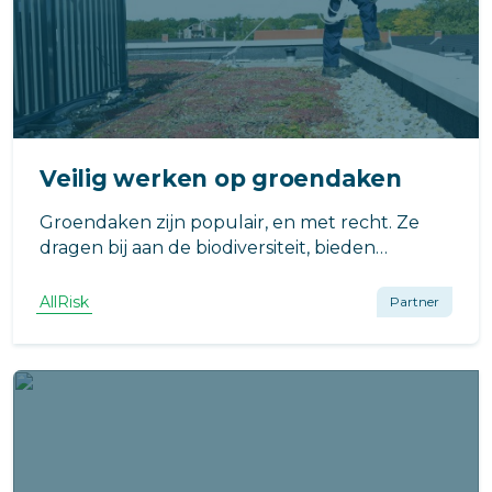
Veilig werken op groendaken
Groendaken zijn populair, en met recht. Ze
dragen bij aan de biodiversiteit, bieden
verkoeling bij hitte, en zorgen voor betere
woningisolatie. Maar groendaken hebben
AllRisk
Partner
onderhoud nodig, hoe doe je dat veilig?