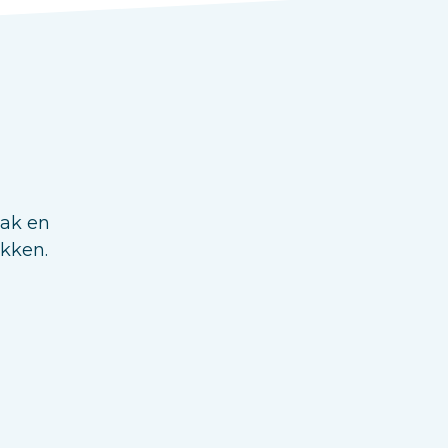
aak en
ukken.