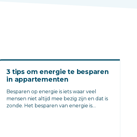
3 tips om energie te besparen
in appartementen
Besparen op energie is iets waar veel
mensen niet altijd mee bezig zijn en dat is
zonde. Het besparen van energie is
namelijk niet alleen goed voor het millieu,
maar ook voor de portemonnee. Hieronder
3 tips voor het besparen op energie.