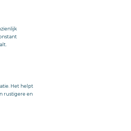
ienlijk
onstant
lt.
atie. Het helpt
n rustigere en