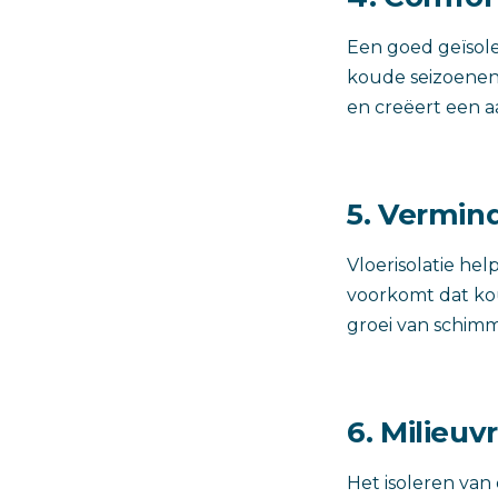
Een goed geïsole
koude seizoenen
en creëert een 
5. Vermin
Vloerisolatie he
voorkomt dat ko
groei van schim
6. Milieuv
Het isoleren van