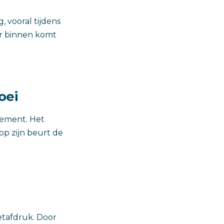
 vooral tijdens
ar binnen komt
oei
tement. Het
p zijn beurt de
etafdruk. Door