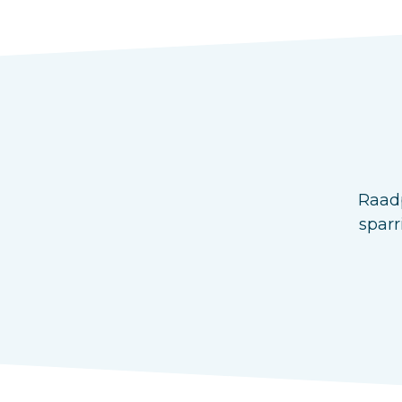
Raadp
sparr