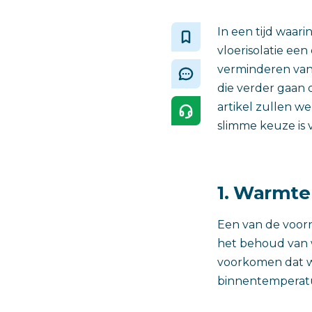
In een tijd waari
vloerisolatie ee
verminderen van
die verder gaan 
artikel zullen w
slimme keuze is
1. Warmte
Een van de voorn
het behoud van w
voorkomen dat wa
binnentemperatu