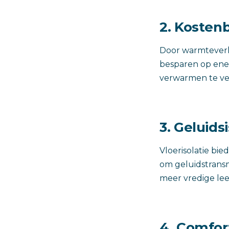
2. Kosten
Door warmteverl
besparen op ener
verwarmen te ver
3. Geluids
Vloerisolatie bie
om geluidstransm
meer vredige le
4. Comfor