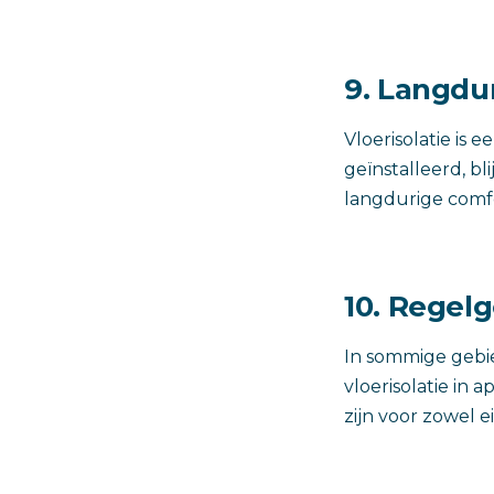
9. Langdu
Vloerisolatie is 
geïnstalleerd, bl
langdurige comf
10. Regel
In sommige gebi
vloerisolatie i
zijn voor zowel 