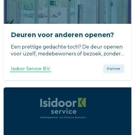
Deuren voor anderen openen?
Een prettige gedachte toch? De deur openen
voor uzelf, medebewoners of bezoek, zonder
dat deze hoeft worden aangeraakt.
Binnen-/buitendeuren - draaiend of
Isidoor Service B.V.
Partner
schuivend; het is allemaal mogelijk. Deuren
voor anderen openen betekent voorop
lopen.....