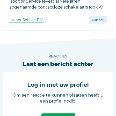
Isodoor Service levert al vele jaren
zogenaamde contactloze schakelaars (ook wel
benaderingsschakelaar). Met de huidige
pandemie wordt bij menig gebouw de vraag
Isidoor Service B.V.
Partner
nu actueler dan ooit en daarom brengen we
het graag nog een keer onder de aandacht!
REACTIES
Laat een bericht achter
Log in met uw profiel
Om een reactie te kunnen plaatsen heeft u
een profiel nodig.