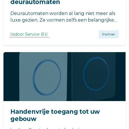
deurautomaten
Deurautomaten worden al lang niet meer als
luxe gezien. Ze vormen zelfs een belangrijke
sleutel in de levensloop bestendigheid van
wooncomplexen! ***** Kijk onderaan dit artikel
Isidoor Service B.V.
Partner
voor speciale korting voor Appartement &
Eigenaar leden! *****
Handenvrije toegang tot uw
gebouw