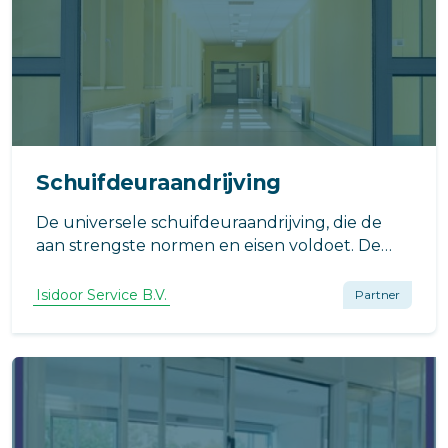
Schuifdeuraandrijving
De universele schuifdeuraandrijving, die de
aan strengste normen en eisen voldoet. De
EDSL450 is de enige 100% NEDERLANDSE
schuifdeuraandrijving!
Isidoor Service B.V.
Partner