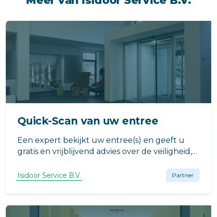
Meer van Isidoor Service B.V.
Quick-Scan van uw entree
Een expert bekijkt uw entree(s) en geeft u
gratis en vrijblijvend advies over de veiligheid,
toegankelijkheid en bereikbaarheid van uw
appartementengebouw.
Isidoor Service B.V.
Partner