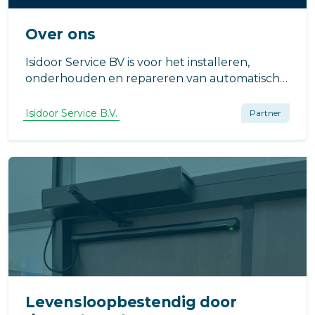
Over ons
Isidoor Service BV is voor het installeren,
onderhouden en repareren van automatische
deuren, complete schuif- en
draaideuraandrijvingen en toebehoren voor
Isidoor Service B.V.
Partner
een geautomatiseerde entree.
Levensloopbestendig door