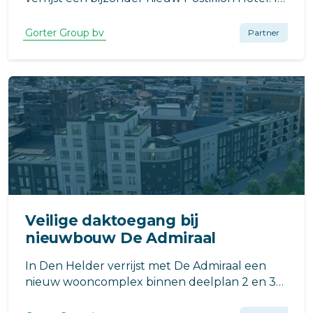
Raamsdonkveer, op de locatie van de
voormalige Veerse Toren, werkt VB Bouw aan
Gorter Group bv
Partner
een moderne hotelvoorziening met een
uitgesproken architectonisch karakter.
Veilige daktoegang bij
nieuwbouw De Admiraal
In Den Helder verrijst met De Admiraal een
nieuw wooncomplex binnen deelplan 2 en 3
van Halter Bellevue, een ontwikkeling die het