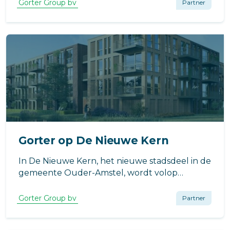
stationsgebied van Den Helder nieuw leven in
Gorter Group bv
Partner
moet blazen.
Gorter op De Nieuwe Kern
In De Nieuwe Kern, het nieuwe stadsdeel in de
gemeente Ouder-Amstel, wordt volop
gebouwd aan de toekomst. De gemeente
Ouder-Amstel is zowel initiatiefnemer van de
Gorter Group bv
Partner
woningbouw als opsteller van het
stedenbouwkundig- en inrichtingsplan.