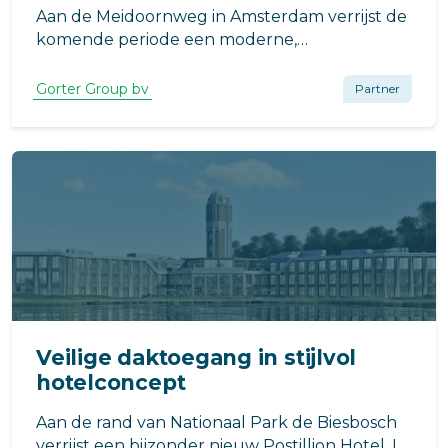
Aan de Meidoornweg in Amsterdam verrijst de
komende periode een moderne,
energiezuinige sporthal. Rudy Uytenhaak +
Partners ontwierp de nieuwe sporthal,
Gorter Group bv
Partner
gelegen tussen twee scholen in een
parkachtige omgeving.
Veilige daktoegang in stijlvol
hotelconcept
Aan de rand van Nationaal Park de Biesbosch
verrijst een bijzonder nieuw Postillion Hotel. In