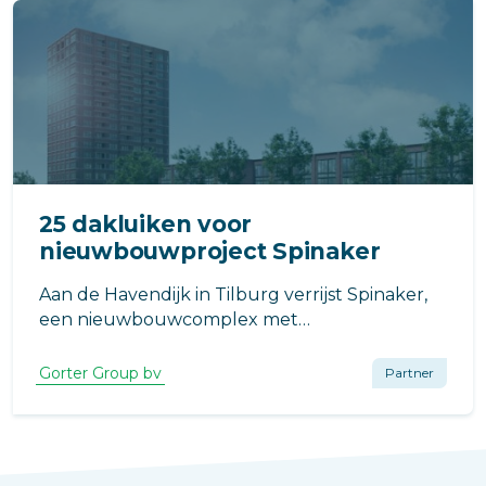
25 dakluiken voor
nieuwbouwproject Spinaker
Aan de Havendijk in Tilburg verrijst Spinaker,
een nieuwbouwcomplex met
zorgappartementen voor Stichting De Wever
en diverse koopappartementen.
Gorter Group bv
Partner