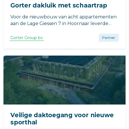
Gorter dakluik met schaartrap
Voor de nieuwbouw van acht appartementen
aan de Lage Giessen 7 in Hoornaar leverde
Gorter een dakluik met geïntegreerde
schaartrap. De toepassing zorgt voor een
Gorter Group bv
Partner
veilige en praktische daktoegang, met
minimale impact op de beschikbare ruimte in
de woning.
Veilige daktoegang voor nieuwe
sporthal