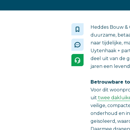
Heddes Bouw & O
duurzame, betaa
naar tijdelijke,
Uytenhaak + part
deel uit van de 
jaren een levend
Betrouwbare toe
Voor dit woonpr
uit
twee dakluik
veilige, compac
onderhoud en insp
geïsoleerd, waa
Daarmee dragen z