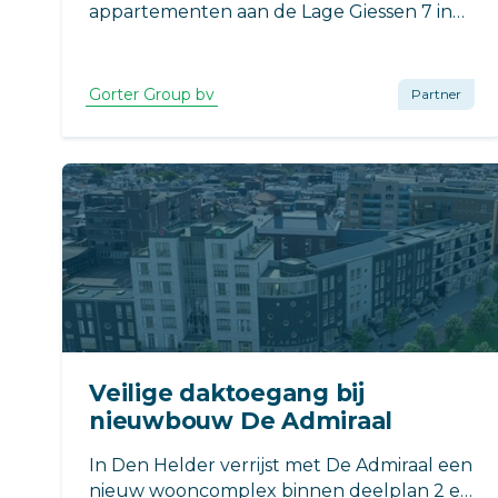
appartementen aan de Lage Giessen 7 in
Hoornaar leverde Gorter een dakluik met
geïntegreerde schaartrap. De toepassing
zorgt voor een veilige en praktische
Gorter Group bv
Partner
daktoegang, met minimale impact op de
beschikbare ruimte in de woning.
Veilige daktoegang bij
nieuwbouw De Admiraal
In Den Helder verrijst met De Admiraal een
nieuw wooncomplex binnen deelplan 2 en