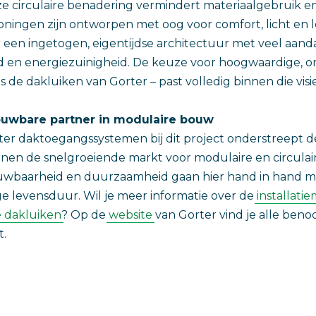
 circulaire benadering vermindert materiaalgebruik en
oningen zijn ontworpen met oog voor comfort, licht en le
een ingetogen, eigentijdse architectuur met veel aand
d en energiezuinigheid. De keuze voor hoogwaardige,
 de dakluiken van Gorter – past volledig binnen die visie
rouwbare partner in modulaire bouw
rter daktoegangssystemen bij dit project onderstreept
nnen de snelgroeiende markt voor modulaire en circula
ouwbaarheid en duurzaamheid gaan hier hand in hand me
 levensduur. Wil je meer informatie over de
installati
e dakluiken
? Op de
website
van Gorter vind je alle beno
.‎