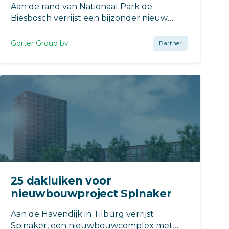
Aan de rand van Nationaal Park de
Biesbosch verrijst een bijzonder nieuw
Postillion Hotel. In Raamsdonkveer, op de
locatie van de voormalige Veerse Toren,
Gorter Group bv
Partner
werkt VB Bouw aan een moderne
hotelvoorziening met een uitgesproken
architectonisch karakter.
25 dakluiken voor
nieuwbouwproject Spinaker
Aan de Havendijk in Tilburg verrijst
Spinaker, een nieuwbouwcomplex met