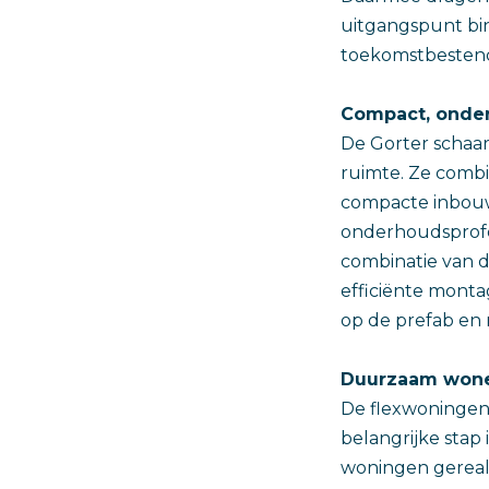
uitgangspunt bin
toekomstbesten
Compact, onder
De Gorter schaa
ruimte. Ze combi
compacte inbouw
onderhoudsprofes
combinatie van d
efficiënte monta
op de prefab en 
Duurzaam wone
De flexwoningen
belangrijke stap
woningen gereal