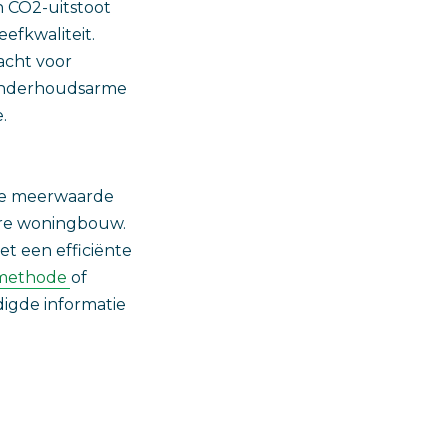
 CO2-uitstoot
efkwaliteit.
acht voor
 onderhoudsarme
.
 de meerwaarde
ire woningbouw.
t een efficiënte
emethode
of
digde informatie