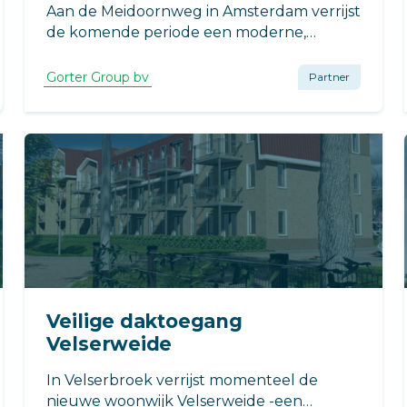
Aan de Meidoornweg in Amsterdam verrijst
de komende periode een moderne,
energiezuinige sporthal. Rudy Uytenhaak
+ Partners ontwierp de nieuwe sporthal,
Gorter Group bv
Partner
gelegen tussen twee scholen in een
parkachtige omgeving.
Veilige daktoegang
Velserweide
In Velserbroek verrijst momenteel de
nieuwe woonwijk Velserweide -een