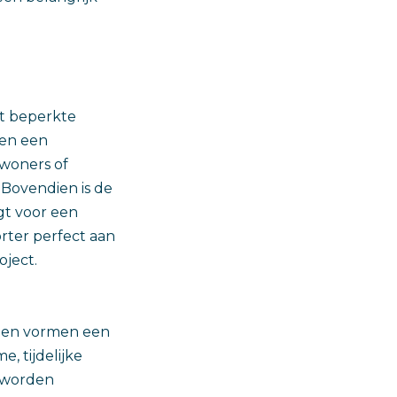
t beperkte
 en een
woners of
 Bovendien is de
gt voor een
rter perfect aan
oject.
n en vormen een
, tijdelijke
n worden