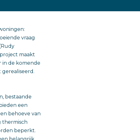
woningen:
oeiende vraag
 (Rudy
 project maakt
ar in de komende
 gerealiseerd.
n, bestaande
 bieden een
 ten behoeve van
g thermisch
orden beperkt.
een belangrijk