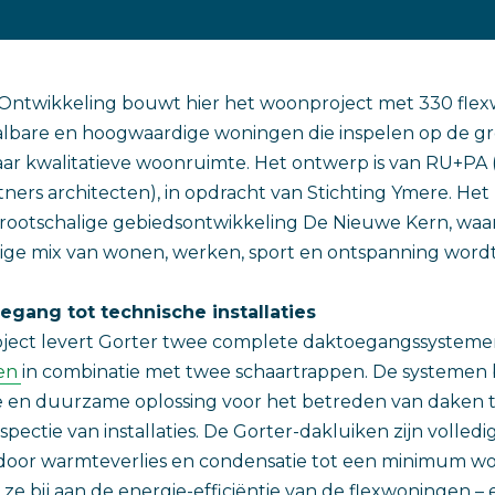
ntwikkeling bouwt hier het woonproject met 330 flex
lbare en hoogwaardige woningen die inspelen op de gr
 maar kwalitatieve woonruimte. Het ontwerp is van RU+PA
ners architecten), in opdracht van Stichting Ymere. Het
grootschalige gebiedsontwikkeling De Nieuwe Kern, wa
ige mix van wonen, werken, sport en ontspanning wordt
gang tot technische installaties
oject levert Gorter twee complete daktoegangssysteme
en
in combinatie met twee schaartrappen. De systemen
te en duurzame oplossing voor het betreden van daken
ectie van installaties. De Gorter-dakluiken zijn volledi
rdoor warmteverlies en condensatie tot een minimum w
e bij aan de energie-efficiëntie van de flexwoningen – 