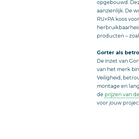
opgebouwd. Deze
aanzienlijk. De w
RU+PA koos voor 
herbruikbaarhei
producten – zoals
Gorter als bet
De inzet van Go
van het merk bi
Veiligheid, betr
montage en lange
de
prijzen van d
voor jouw project