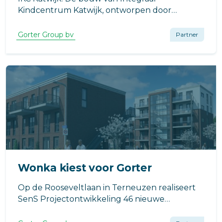
Kindcentrum Katwijk, ontworpen door
architectenbureau De Zwarte Hond, is in volle
gang.
Gorter Group bv
Partner
Wonka kiest voor Gorter
Op de Rooseveltlaan in Terneuzen realiseert
SenS Projectontwikkeling 46 nieuwe
appartementen.