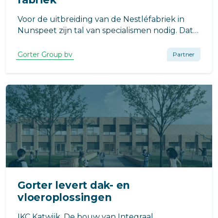
Voor de uitbreiding van de Nestléfabriek in
Nunspeet zijn tal van specialismen nodig. Dat
heeft alles met de complexiteit van het
project te maken: de uitbreiding wordt
Gorter Group bv
Partner
gerealiseerd tussen en tegen bestaande
bouw.
Gorter levert dak- en
vloeroplossingen
IKC Katwijk. De bouw van Integraal