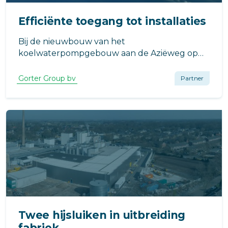
Efficiënte toegang tot installaties
Bij de nieuwbouw van het
koelwaterpompgebouw aan de Aziëweg op
de Maasvlakte in Rotterdam speelt
duurzaamheid een sleutelrol. Het gebouw
Gorter Group bv
Partner
maakt deel uit van het Porthos-project.
Twee hijsluiken in uitbreiding
fabriek