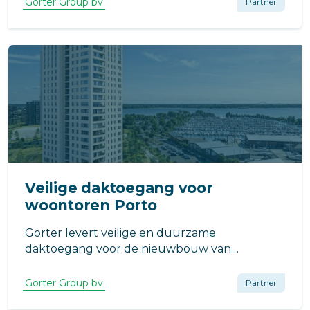
Gorter Group bv
Partner
Veilige daktoegang voor
woontoren Porto
Gorter levert veilige en duurzame
daktoegang voor de nieuwbouw van
woontoren Porto in Almere Duin. Het gebouw
omvat 102 appartementen en maakt deel uit
Gorter Group bv
Partner
van de grootschalige gebiedsontwikkeling in