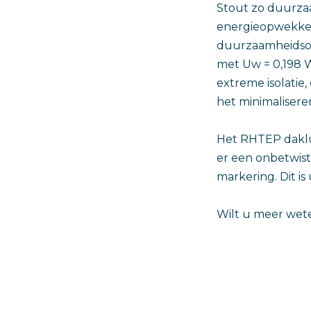
Stout zo duurzaa
energieopwekkend
duurzaamheidso
met Uw = 0,198 W
extreme isolatie
het minimaliseren
Het RHTEP daklu
er een onbetwis
markering. Dit i
Wilt u meer wet