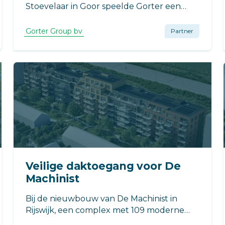
Stoevelaar in Goor speelde Gorter een
belangrijke rol in het faciliteren van een
veilige daktoegang.
Gorter Group bv
Partner
Veilige daktoegang voor De
Machinist
Bij de nieuwbouw van De Machinist in
Rijswijk, een complex met 109 moderne
appartementen, is veilige daktoegang een