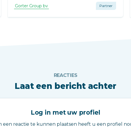
essentieel onderdeel van het ontwerp.
Gorter Group bv
Partner
REACTIES
Laat een bericht achter
Log in met uw profiel
 een reactie te kunnen plaatsen heeft u een profiel nod