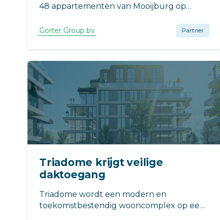
48 appartementen van Mooijburg op
IJburg krijgen RHT op hun dak. Hiermee
zijn bewoners én zeker van een veilige
Gorter Group bv
Partner
vluchtroute én zeker van een veilige
daktoegang voor als er onderhoud aan
het dak moet worden verric
Triadome krijgt veilige
daktoegang
Triadome wordt een modern en
toekomstbestendig wooncomplex op een
bijzondere locatie aan de Vliet. De