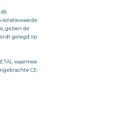
dit
jn isolatiewaarde
s, gezien de
wordt gelegd op
(ETA), waarmee
angebrachte CE-