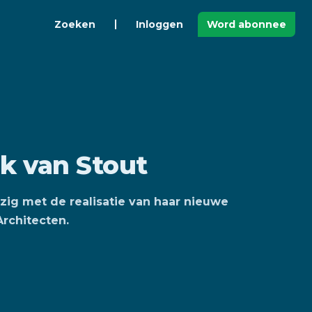
Zoeken
Inloggen
Word abonnee
ak van Stout
ig met de realisatie van haar nieuwe
rchitecten.