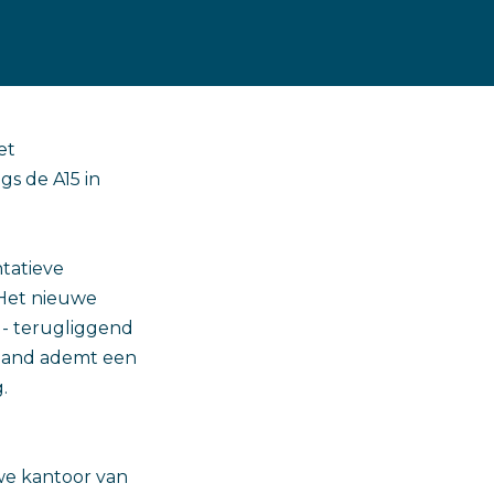
et
s de A15 in
tatieve
 Het nieuwe
d- terugliggend
 pand ademt een
.
we kantoor van