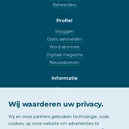
Beheerders
Profiel
Inloggen
Gratis aanmelden
Word abonnee
Digitaal magazine
Nieuwsbrieven
Informatie
Contact
Adverteren
Wij waarderen uw privacy.
Copyright
Vrijwaring
Wij en onze partners gebruiken technologie, zoals
Privacy
cookies, op onze website om advertenties te