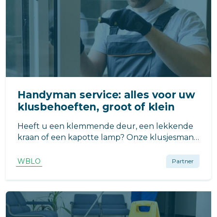
Handyman service: alles voor uw
klusbehoeften, groot of klein
Heeft u een klemmende deur, een lekkende
kraan of een kapotte lamp? Onze klusjesman
staat klaar om snel en efficiënt alle soorten
kluswerk uit te voeren, van klein onderhoud
WBLO
Partner
tot grotere projecten.