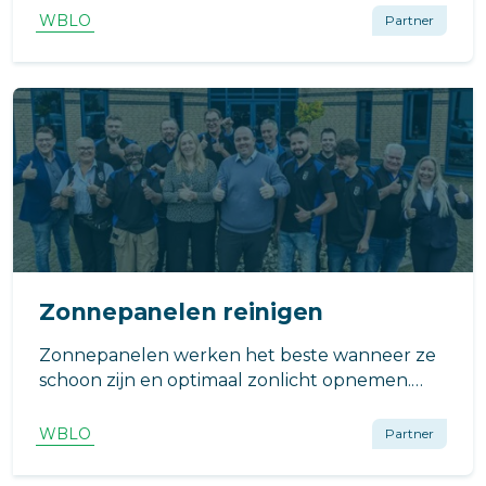
WBLO
Partner
Zonnepanelen reinigen
Zonnepanelen werken het beste wanneer ze
schoon zijn en optimaal zonlicht opnemen.
Vervuiling door stof, pollen, vogeluitwerpselen
en luchtverontreiniging kan de efficiëntie
WBLO
Partner
verminderen.