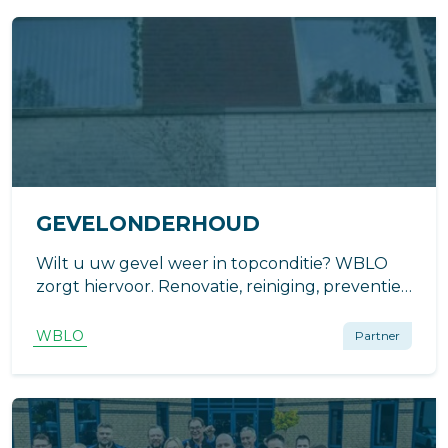
GEVELONDERHOUD
Wilt u uw gevel weer in topconditie? WBLO
zorgt hiervoor. Renovatie, reiniging, preventie
en/of isoleren, bij WBLO is uw gevel in goede
handen.
WBLO
Partner