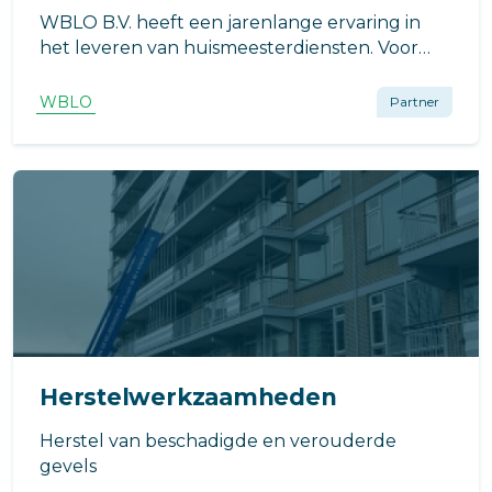
WBLO B.V. heeft een jarenlange ervaring in
het leveren van huismeesterdiensten. Voor
Vve’s, kantoren en winkelcentrums hebben wij
huismeesters met ervaring in huis.
WBLO
Partner
Herstelwerkzaamheden
Herstel van beschadigde en verouderde
gevels