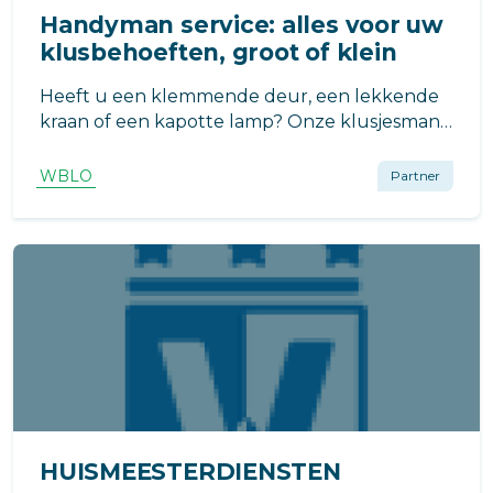
Handyman service: alles voor uw
klusbehoeften, groot of klein
Heeft u een klemmende deur, een lekkende
kraan of een kapotte lamp? Onze klusjesman
staat klaar om snel en efficiënt alle soorten
kluswerk uit te voeren, van klein onderhoud
WBLO
Partner
tot grotere projecten.
HUISMEESTERDIENSTEN