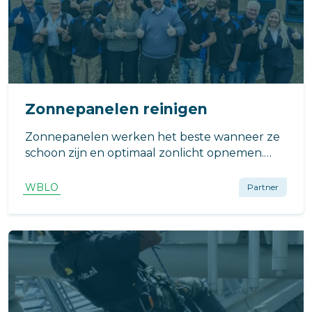
Zonnepanelen reinigen
Zonnepanelen werken het beste wanneer ze
schoon zijn en optimaal zonlicht opnemen.
Vervuiling door stof, pollen, vogeluitwerpselen
en luchtverontreiniging kan de efficiëntie
WBLO
Partner
verminderen.