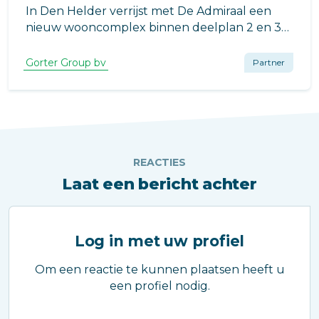
In Den Helder verrijst met De Admiraal een
nieuw wooncomplex binnen deelplan 2 en 3
van Halter Bellevue, een ontwikkeling die het
stationsgebied van Den Helder nieuw leven in
Gorter Group bv
Partner
moet blazen.
REACTIES
Laat een bericht achter
Log in met uw profiel
Om een reactie te kunnen plaatsen heeft u
een profiel nodig.