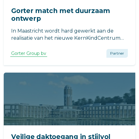
Gorter match met duurzaam
ontwerp
In Maastricht wordt hard gewerkt aan de
realisatie van het nieuwe KernKindCentrum
Groene Loper, een eigentijdse onderwijslocatie
waar kinderen zich straks in een inspirerende
Gorter Group bv
Partner
en gezonde omgeving kunnen ontwikkelen.
Veilige daktoegang in stijlvol