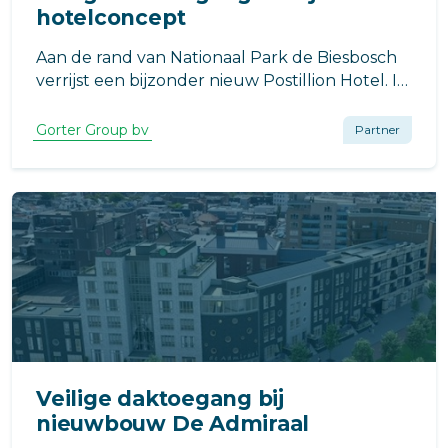
hotelconcept
Aan de rand van Nationaal Park de Biesbosch
verrijst een bijzonder nieuw Postillion Hotel. In
Raamsdonkveer, op de locatie van de
voormalige Veerse Toren, werkt VB Bouw aan
Gorter Group bv
Partner
een moderne hotelvoorziening met een
uitgesproken architectonisch karakter.
Veilige daktoegang bij
nieuwbouw De Admiraal