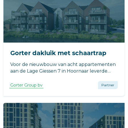
Gorter dakluik met schaartrap
Voor de nieuwbouw van acht appartementen
aan de Lage Giessen 7 in Hoornaar leverde
Gorter een dakluik met geïntegreerde
schaartrap. De toepassing zorgt voor een
Gorter Group bv
Partner
veilige en praktische daktoegang, met
minimale impact op de beschikbare ruimte in
de woning.