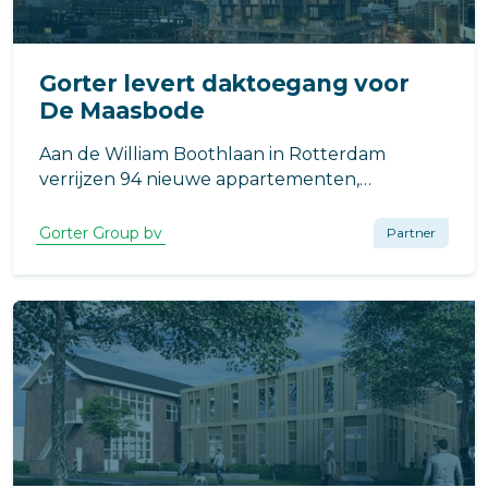
Gorter levert daktoegang voor
De Maasbode
Aan de William Boothlaan in Rotterdam
verrijzen 94 nieuwe appartementen,
ontworpen door van Bergen Kolpa
Architecten. Van Wijnen Stolwijk B.V. realiseert
Gorter Group bv
Partner
dit project als onderdeel van de verdichting
van Rotterdam.