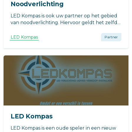
Noodverlichting
LED Kompas is ook uw partner op het gebied
van noodverlichting. Hiervoor geldt het zelfde
als voor de normale LED verlichting( zie
werkwijze)
LED Kompas
Partner
LED Kompas
LED Kompas is een oude speler in een nieuw