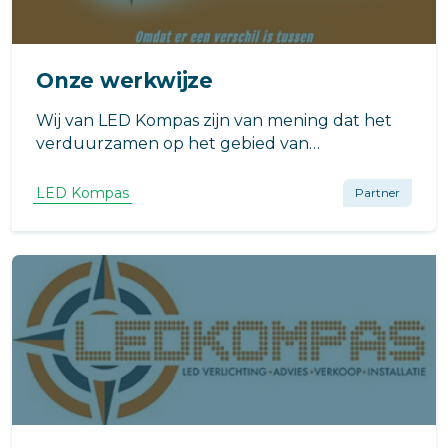
Onze werkwijze
Wij van LED Kompas zijn van mening dat het
verduurzamen op het gebied van
energieverbruik niet veel geld hoeft te kosten.
Dankzij onze unieke formule wordt het
LED Kompas
Partner
overschakelen van de oude dure gloeilamp,
PL of TL naar de relatief goedkopere LED
verlichting