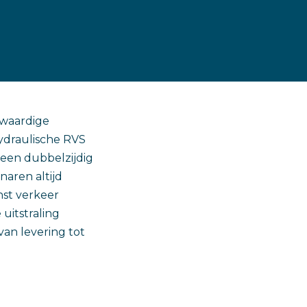
gwaardige
hydraulische RVS
een dubbelzijdig
naren altijd
nst verkeer
uitstraling
van levering tot