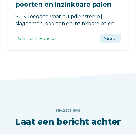
poorten en inzinkbare palen
SOS Toegang voor hulpdiensten bij
slagbomen, poorten en inzinkbare palen
Snelle toegang voor brandweer,
ambulance en politie bij noodsituaties.
Park Point Benelux
Partner
Parkpoint is installateur van de SOS
module.
REACTIES
Laat een bericht achter