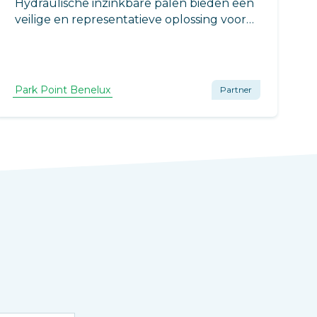
Hydraulische inzinkbare palen bieden een
veilige en representatieve oplossing voor
toegangscontrole bij VvE's,
wooncomplexen en bedrijfsterreinen. In
combinatie met een stoplichtzuil, intercom
of kentekenherkenning.
Park Point Benelux
Partner