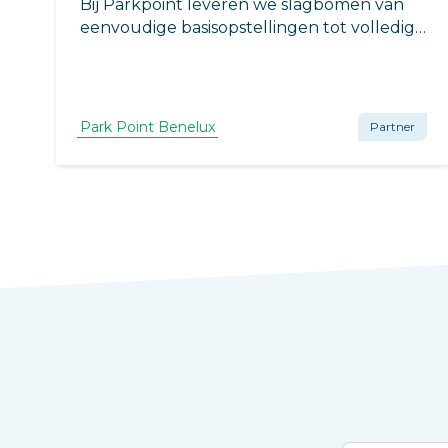
Bij Parkpoint leveren we slagbomen van
eenvoudige basisopstellingen tot volledige
geïntegreerde toegangsoplossingen.
Parkpoint levert, installeert en onderhoud
toegangstechniek.
Park Point Benelux
Partner