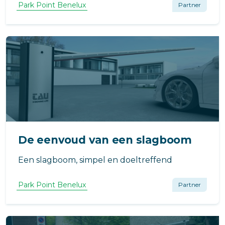
toegangscontrole, verkeersregulatie, of
Park Point Benelux
Partner
parkeerbeheer? Het gebruik bepaalt de
benodigde specificaties en functionaliteit.
De eenvoud van een slagboom
Een slagboom, simpel en doeltreffend
Park Point Benelux
Partner