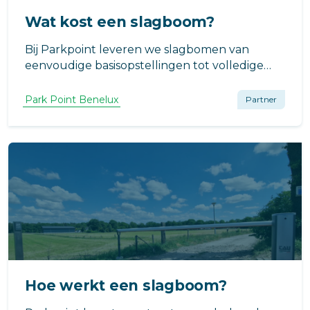
Wat kost een slagboom?
Bij Parkpoint leveren we slagbomen van
eenvoudige basisopstellingen tot volledige
geïntegreerde toegangsoplossingen.
Parkpoint levert, installeert en onderhoud
Park Point Benelux
Partner
toegangstechniek.
Hoe werkt een slagboom?