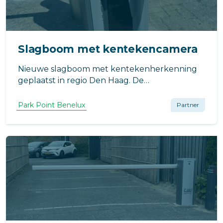
Slagboom met kentekencamera
Nieuwe slagboom met kentekenherkenning
geplaatst in regio Den Haag. De
slagboominstallatie is voorzien van led-
verlichting en aanrijdbeveiliging.
Park Point Benelux
Partner