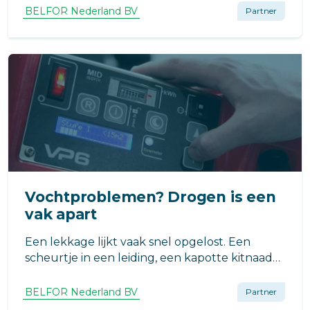
voorkomen en onderbouwd met bewoners in
BELFOR Nederland BV
Partner
gesprek te gaan.
Vochtproblemen? Drogen is een
vak apart
Een lekkage lijkt vaak snel opgelost. Een
scheurtje in een leiding, een kapotte kitnaad
of een overgelopen afvoer even repareren en
klaar.
BELFOR Nederland BV
Partner