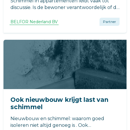
Schimmel in appartementen leidt vaak tot
discussie. Is de bewoner verantwoordelijk of de
VvE? BELFOR Nederland legt uit hoe
onderzoek, metingen en rapportages zorgen
BELFOR Nederland BV
Partner
voor duidelijkheid.
Ook nieuwbouw krijgt last van
schimmel
Nieuwbouw en schimmel: waarom goed
isoleren niet altijd genoeg is . Ook