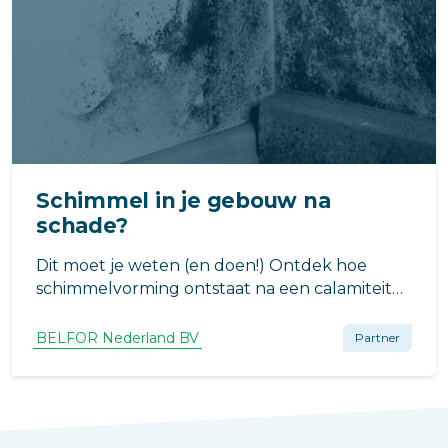
Schimmel in je gebouw na
schade?
Dit moet je weten (en doen!) Ontdek hoe
schimmelvorming ontstaat na een calamiteit
en waarom snelle actie cruciaal is. BELFOR
helpt met professionele opsporing, reiniging
BELFOR Nederland BV
Partner
en herstel.