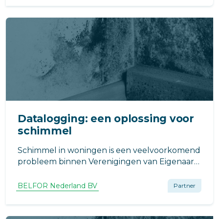
Datalogging: een oplossing voor
schimmel
Schimmel in woningen is een veelvoorkomend
probleem binnen Verenigingen van Eigenaars
(VvE’s). Bewoners ervaren
gezondheidsklachten en schade aan hun
BELFOR Nederland BV
Partner
woning, en vaak wordt de VvE als
verantwoordelijke aangewezen.