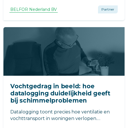
nieuwbouwwoningen kunnen
schimmelproblemen krijgen. Wij leggen uit
BELFOR Nederland BV
Partner
hoe moderne isolatie, ventilatiegedrag en
koudebruggen daarbij een rol spelen en wat
u kunt doen om dit te voorkomen
Vochtgedrag in beeld: hoe
datalogging duidelijkheid geeft
bij schimmelproblemen
Datalogging toont precies hoe ventilatie en
vochttransport in woningen verlopen.
Onmisbaar om schimmel te herkennen, te