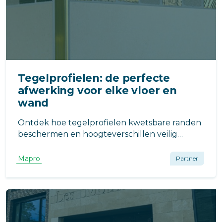
Tegelprofielen: de perfecte
afwerking voor elke vloer en
wand
Ontdek hoe tegelprofielen kwetsbare randen
beschermen en hoogteverschillen veilig
overbruggen. Van L-profielen tot buigbare
afsluitprofielen en S overgangsprofielen: de
Mapro
Partner
juiste oplossing voor een strakke, duurzame
afwerking van vloeren en wanden.