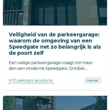
Veiligheid van de parkeergarage:
waarom de omgeving van een
Speedgate net zo belangrijk is als
de poort zelf
Een veilige parkeergarage vraagt om meer
dan een moderne Speedgate. Ontdek
waarom ook de inrichting rondom de
toegangspoort essentieel is voor een veilige
HTC parking & security bv
Partner
VvE.