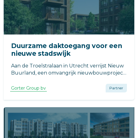
Duurzame daktoegang voor een
nieuwe stadswijk
Aan de Troelstralaan in Utrecht verrijst Nieuw
Buurland, een omvangrijk nieuwbouwproject
waarin duurzaamheid, wooncomfort en een
aantrekkelijke leefomgeving samenkomen.
Gorter Group bv
Partner