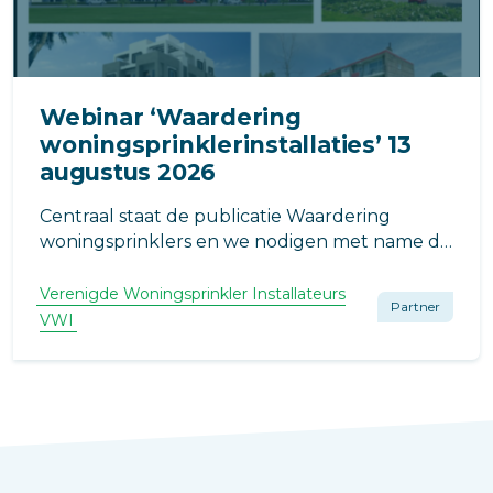
Webinar ‘Waardering
woningsprinklerinstallaties’ 13
augustus 2026
Centraal staat de publicatie Waardering
woningsprinklers en we nodigen met name de
brandweer, het bevoegd gezag en adviseurs
uit voor deelname aan dit gratis webinar.
Verenigde Woningsprinkler Installateurs
Partner
VWI