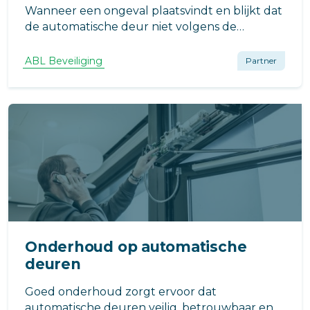
Wanneer een ongeval plaatsvindt en blijkt dat
de automatische deur niet volgens de
geldende normen is onderhouden, kan het
VvE aansprakelijk worden gesteld voor de
ABL Beveiliging
Partner
ontstane schade. Door tijdig te inspecteren en
te onderhouden voldoet uw VvE aan deze eis.
Onderhoud op automatische
deuren
Goed onderhoud zorgt ervoor dat
automatische deuren veilig, betrouwbaar en