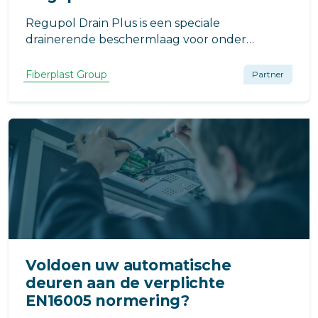
Regupol Drain Plus is een speciale
drainerende beschermlaag voor onder
daktegels of beplanting. Zeer bestendig tegen
vocht, vorst, slijtage en schade door scheppen.
Fiberplast Group
Partner
Voldoen uw automatische
deuren aan de verplichte
EN16005 normering?