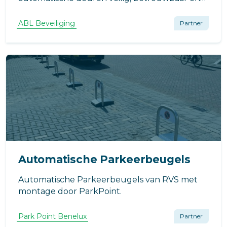
storingsvrij blijven functioneren. Onze
onderhoudsservice helpt problemen te
ABL Beveiliging
Partner
voorkomen en zorgt dat jouw installatie
optimaal blijft werken.
Automatische Parkeerbeugels
Automatische Parkeerbeugels van RVS met
montage door ParkPoint.
Park Point Benelux
Partner