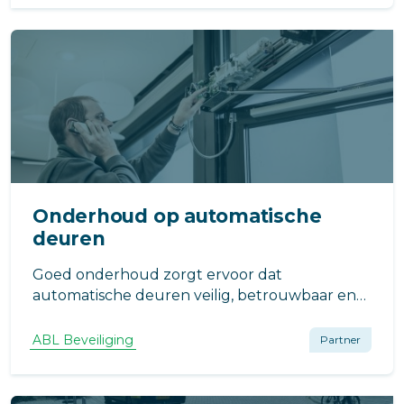
te onderhouden voldoet uw VvE aan deze eis.
Onderhoud op automatische
deuren
Goed onderhoud zorgt ervoor dat
automatische deuren veilig, betrouwbaar en
storingsvrij blijven functioneren. Onze
onderhoudsservice helpt problemen te
ABL Beveiliging
Partner
voorkomen en zorgt dat jouw installatie
optimaal blijft werken.