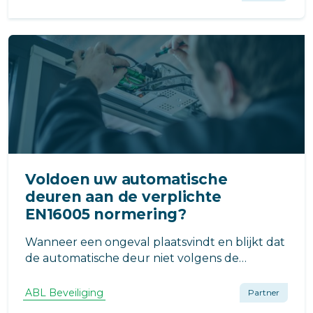
Voldoen uw automatische
deuren aan de verplichte
EN16005 normering?
Wanneer een ongeval plaatsvindt en blijkt dat
de automatische deur niet volgens de
geldende normen is onderhouden, kan het
VvE aansprakelijk worden gesteld voor de
ABL Beveiliging
Partner
ontstane schade. Door tijdig te inspecteren en