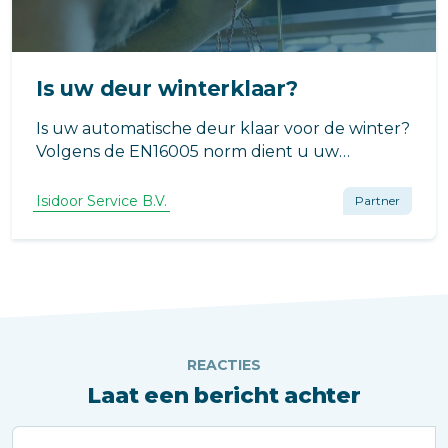
Is uw deur winterklaar?
Is uw automatische deur klaar voor de winter?
Volgens de EN16005 norm dient u uw
automatische deur minimaal éénmaal per jaar
te laten onderhouden.
Isidoor Service B.V.
Partner
REACTIES
Laat een bericht achter