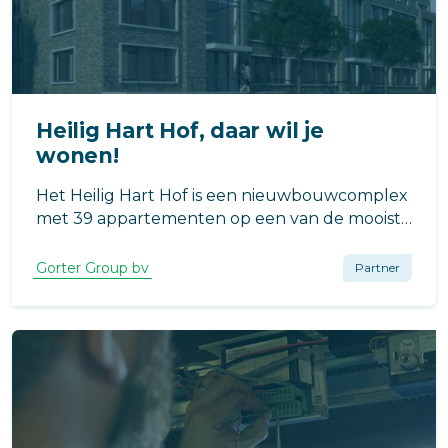
Heilig Hart Hof, daar wil je
wonen!
Het Heilig Hart Hof is een nieuwbouwcomplex
met 39 appartementen op een van de mooiste
plekjes van Breda: aan de oude route naar de
Binnenstad, in een bocht van de Baronielaan
Gorter Group bv
Partner
met zijn statige herenhuizen.