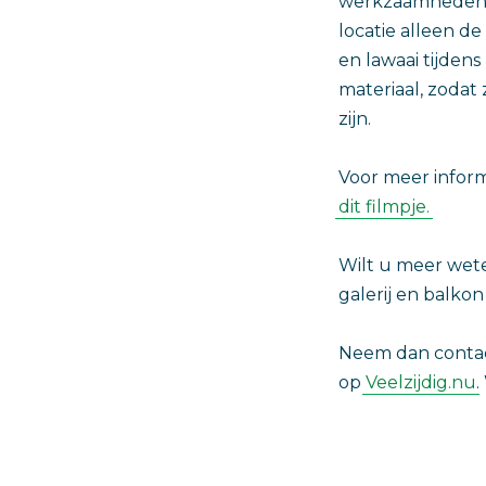
werkzaamheden p
locatie alleen de
en lawaai tijden
materiaal, zodat
zijn.
Voor meer inform
dit filmpje.
Wilt u meer wete
galerij en balko
Neem dan contact
op
Veelzijdig.nu
.