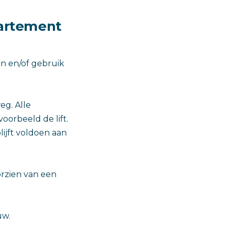
partement
n en/of gebruik
eg. Alle
orbeeld de lift.
lijft voldoen aan
orzien van een
uw.