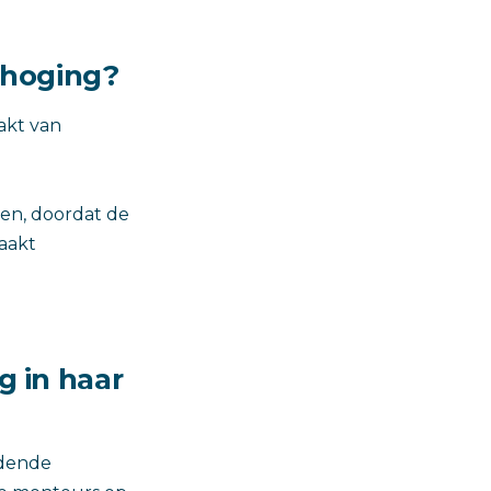
erhoging?
akt van
ken, doordat de
aakt
g in haar
idende