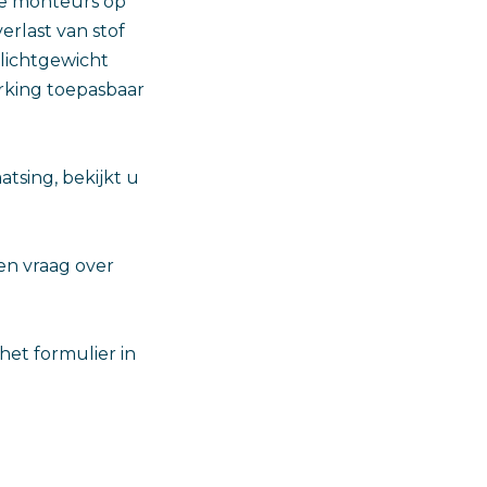
de monteurs op
verlast van stof
 lichtgewicht
rking toepasbaar
tsing, bekijkt u
en vraag over
et formulier in