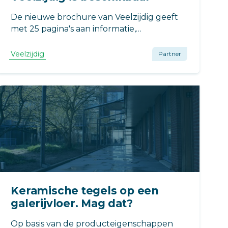
De nieuwe brochure van Veelzijdig geeft
met 25 pagina's aan informatie,
fotomateriaal en voorbeelden een
compleet beeld. Open de brochure en
Veelzijdig
Partner
ontdek een wereld aan mogelijkheden
voor galerijen, balkons en (dak)terrassen.
Keramische tegels op een
galerijvloer. Mag dat?
Op basis van de producteigenschappen