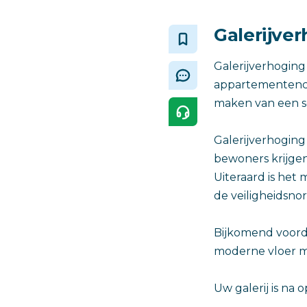
Galerijve
Galerijverhoging
appartementenco
maken van een sco
Galerijverhoging
bewoners krijgen
Uiteraard is het
de veiligheidsno
Bijkomend voordee
moderne vloer me
Uw galerij is na