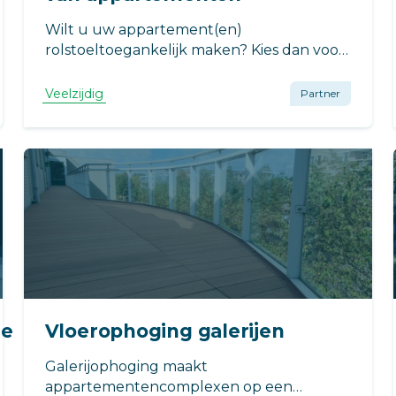
Wilt u uw appartement(en)
rolstoeltoegankelijk maken? Kies dan voor
duurzame galerijvloerophoging van
Veelzijdig.
Veelzijdig
Partner
ie
Vloerophoging galerijen
Galerijophoging maakt
appartementencomplexen op een