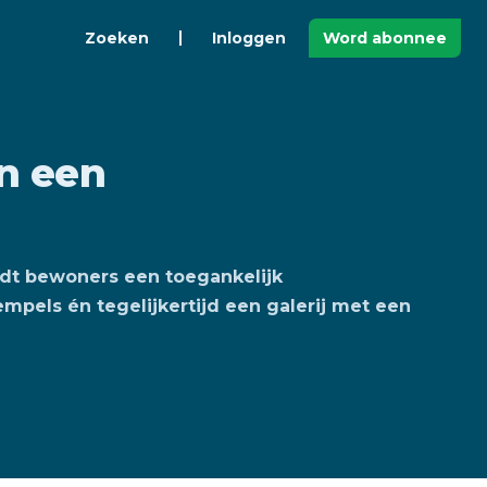
Zoeken
Inloggen
Word abonnee
n een
edt bewoners een toegankelijk
els én tegelijkertijd een galerij met een