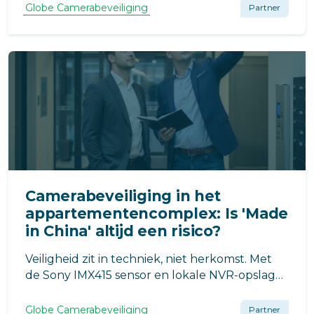
situatie?
Globe Camerabeveiliging
Partner
Camerabeveiliging in het
appartementencomplex: Is 'Made
in China' altijd een risico?
Veiligheid zit in techniek, niet herkomst. Met
de Sony IMX415 sensor en lokale NVR-opslag
blijven camerabeelden van de VvE veilig
binnenshuis. Geen cloud-risico’s, maar scherp
Globe Camerabeveiliging
Partner