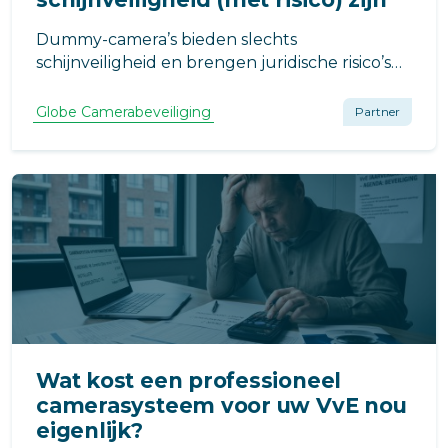
Dummy-camera’s bieden slechts
schijnveiligheid en brengen juridische risico’s
met zich mee. Ze schrikken professionals niet
af en u staat bij incidenten met lege handen.
Globe Camerabeveiliging
Partner
Kies binnen uw VvE voor echte preventie en
betrouwbare bewijslast, geen nep-oplossing
Wat kost een professioneel
camerasysteem voor uw VvE nou
eigenlijk?