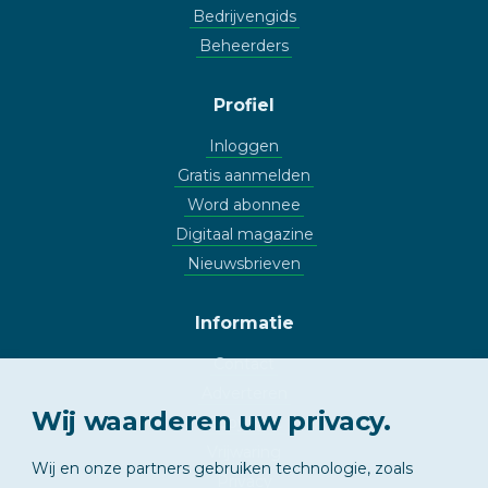
Bedrijvengids
Beheerders
Profiel
Inloggen
Gratis aanmelden
Word abonnee
Digitaal magazine
Nieuwsbrieven
Informatie
Contact
Adverteren
Wij waarderen uw privacy.
Copyright
Vrijwaring
Wij en onze partners gebruiken technologie, zoals
Privacy