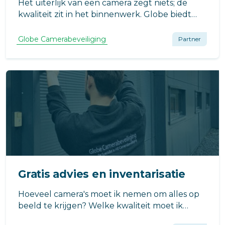
Het uiterlijk van een camera zegt niets; de
kwaliteit zit in het binnenwerk. Globe biedt
systemen met slimme A.I. voor persoons- en
voertuigherkenning. Dankzij hoogwaardige
Globe Camerabeveiliging
Partner
sensoren vindt u incidenten razendsnel terug
in haarscherp beeld.
Gratis advies en inventarisatie
Hoeveel camera's moet ik nemen om alles op
beeld te krijgen? Welke kwaliteit moet ik
nemen? Wat zijn de mogelijkheden in mijn