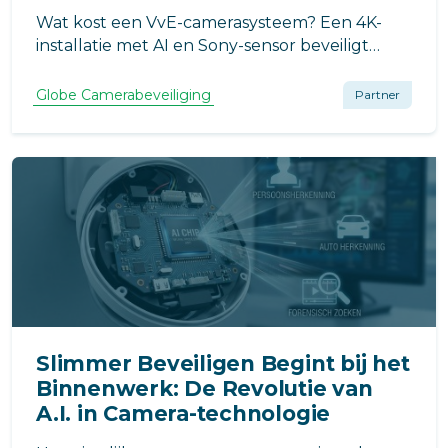
Wat kost een VvE-camerasysteem? Een 4K-
installatie met AI en Sony-sensor beveiligt
hotspots zoals de fietsenstalling. Dankzij
extern 4G-beheer via Globe Camerabeveiliging
Globe Camerabeveiliging
Partner
is het systeem direct AVG-proof en technisch
ontzorgd voor de ALV.
Slimmer Beveiligen Begint bij het
Binnenwerk: De Revolutie van
A.I. in Camera-technologie