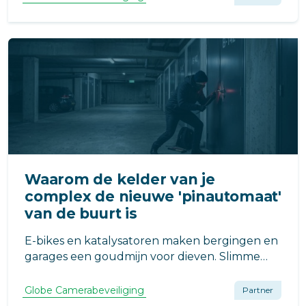
beeld en end-to-end beveiliging voor optimale
privacy en bewijslast.
Waarom de kelder van je
complex de nieuwe 'pinautomaat'
van de buurt is
E-bikes en katalysatoren maken bergingen en
garages een goudmijn voor dieven. Slimme
camera's verlagen de inbraakkans met 50% en
zorgen voor een netter complex. Het is AVG-
Globe Camerabeveiliging
Partner
proof te regelen met de juiste stappen.