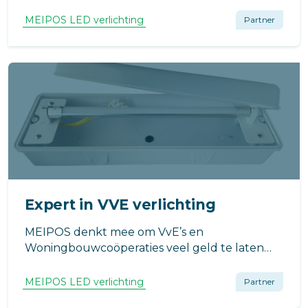
MEIPOS LED verlichting
Partner
Expert in VVE verlichting
MEIPOS denkt mee om VvE’s en
Woningbouwcoöperaties veel geld te laten
besparen. Niet alleen op gebied van
energiebesparing maar vooral op onderhoud-
MEIPOS LED verlichting
Partner
en vervanging­skosten (ook voor na