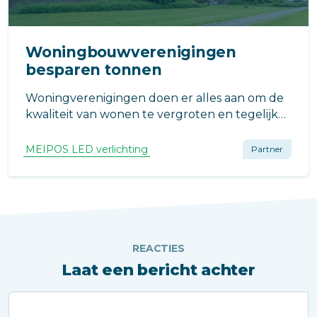
Woningbouwverenigingen
besparen tonnen
Woningverenigingen doen er alles aan om de
kwaliteit van wonen te vergroten en tegelijk
huren voor een ieder betaalbaar te houden.
‘Eén van de manieren om het woningaanbod
MEIPOS LED verlichting
Partner
‘betaalbaar’ te houden is door de onkosten te
verlagen’.
REACTIES
Laat een bericht achter