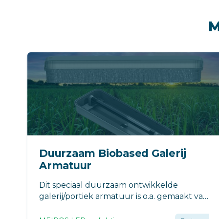
M
Duurzaam Biobased Galerij
Armatuur
Dit speciaal duurzaam ontwikkelde
galerij/portiek armatuur is o.a. gemaakt van
Olifantengras. Dit CO2 reducerende
armatuur is voorzien van ons QUALEDY