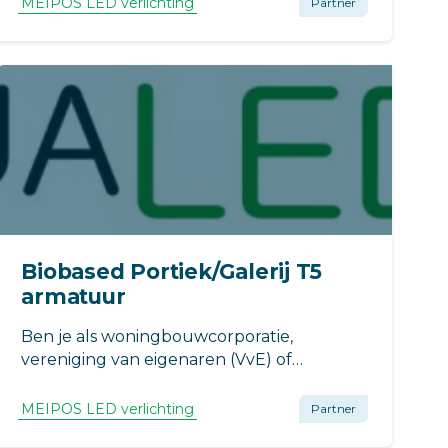
MEIPOS LED verlichting
Partner
Biobased Portiek/Galerij T5
armatuur
Ben je als woningbouwcorporatie,
vereniging van eigenaren (VvE) of
vastgoedbeheerder op zoek naar een
duurzaam verlichtingsarmatuur voor in de
MEIPOS LED verlichting
Partner
portiek of op de galerij?