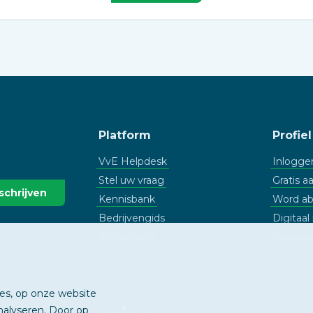
Platform
Profiel
VvE Helpdesk
Inlogge
Stel uw vraag
Gratis 
Kennisbank
Word a
Bedrijvengids
Digitaa
Beheerders
Nieuwsb
ies, op onze website
nalyseren. Door op