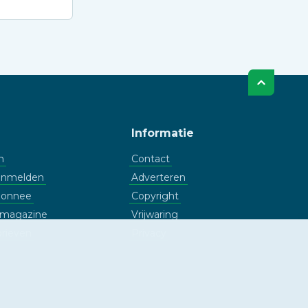
Informatie
n
Contact
aanmelden
Adverteren
bonnee
Copyright
l magazine
Vrijwaring
rieven
Privacy