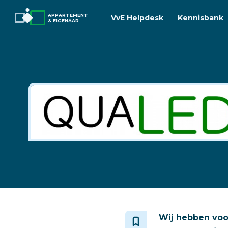
APPARTEMENT
VvE Helpdesk
Kennisbank
& EIGENAAR
‎Wij hebben voo