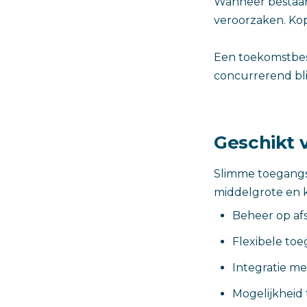
Wanneer bestaand
veroorzaken. Kop
Een toekomstbes
concurrerend bli
Geschikt 
Slimme toegangsc
middelgrote en k
Beheer op af
Flexibele toe
Integratie m
Mogelijkheid 