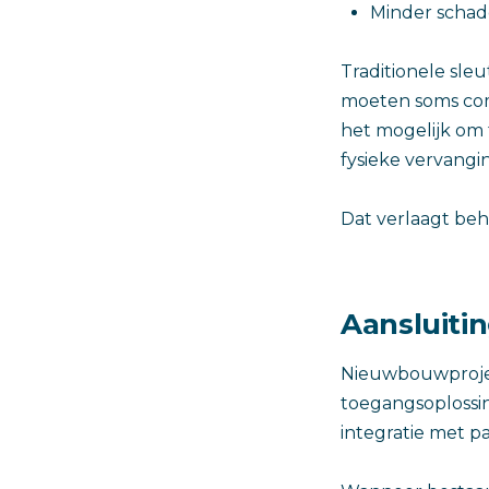
Minder schad
Traditionele sle
moeten soms com
het mogelijk om 
fysieke vervangi
Dat verlaagt beh
Aansluiti
Nieuwbouwprojec
toegangsoplossi
integratie met p