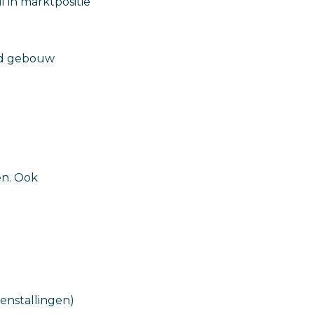
 in marktpositie
nd gebouw
en. Ook
senstallingen)