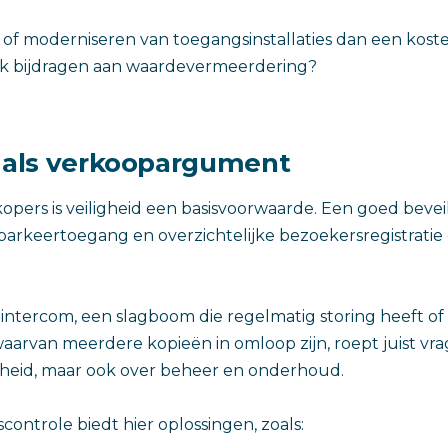
 of moderniseren van toegangsinstallaties dan een kost
jk bijdragen aan waardevermeerdering?
d als verkoopargument
kopers is veiligheid een basisvoorwaarde. Een goed bevei
arkeertoegang en overzichtelijke bezoekersregistratie
ntercom, een slagboom die regelmatig storing heeft of
aarvan meerdere kopieën in omloop zijn, roept juist vra
igheid, maar ook over beheer en onderhoud.
ontrole biedt hier oplossingen, zoals: