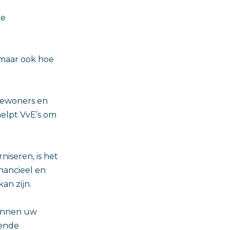
ge
 maar ook hoe
 bewoners en
elpt VvE’s om
iseren, is het
inancieel en
an zijn.
binnen uw
lende