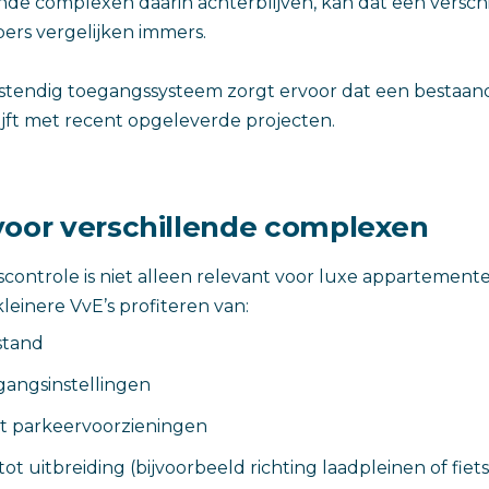
e complexen daarin achterblijven, kan dat een verschil
ers vergelijken immers.
tendig toegangssysteem zorgt ervoor dat een bestaa
jft met recent opgeleverde projecten.
voor verschillende complexen
ontrole is niet alleen relevant voor luxe appartement
leinere VvE’s profiteren van:
stand
gangsinstellingen
et parkeervoorzieningen
tot uitbreiding (bijvoorbeeld richting laadpleinen of fiet