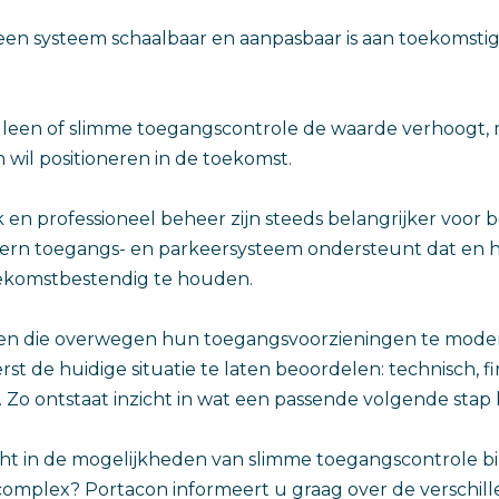
t een systeem schaalbaar en aanpasbaar is aan toekomsti
 alleen of slimme toegangscontrole de waarde verhoogt,
 wil positioneren in de toekomst.
k en professioneel beheer zijn steeds belangrijker voor
ern toegangs- en parkeersysteem ondersteunt dat en h
ekomstbestendig te houden.
en die overwegen hun toegangsvoorzieningen te modern
st de huidige situatie te laten beoordelen: technisch, f
 Zo ontstaat inzicht in wat een passende volgende stap k
icht in de mogelijkheden van slimme toegangscontrole 
mplex? Portacon informeert u graag over de verschil