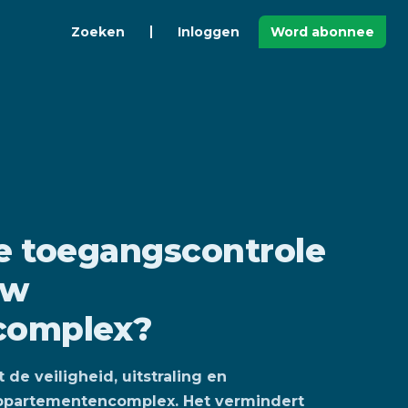
Zoeken
Inloggen
Word abonnee
e toegangscontrole
uw
complex?
e veiligheid, uitstraling en
ppartementencomplex. Het vermindert