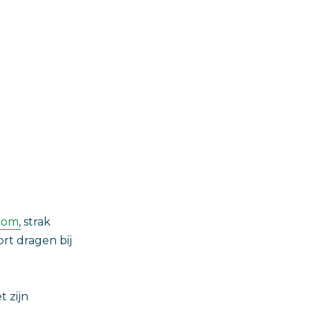
com
, strak
t dragen bij
t zijn