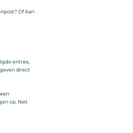
enpost? Of kan
ligde entree,
 geven direct
 een
gen op. Niet