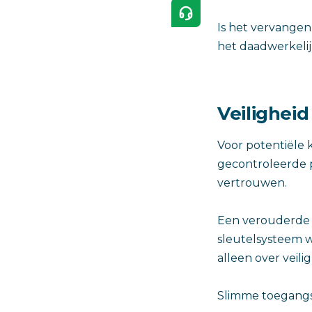
Is het vervangen
het daadwerkeli
Veilighei
Voor potentiële 
gecontroleerde p
vertrouwen.
Een verouderde i
sleutelsysteem w
alleen over veil
Slimme toegangsc