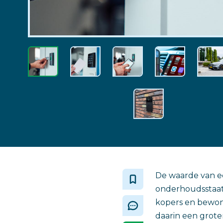
De waarde van e
onderhoudsstaat 
kopers en bewon
daarin een groter