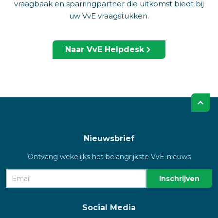
vraagbaak en sparringpartner die uitkomst biedt bij
uw VvE vraagstukken.
Naar VvE Helpdesk
Nieuwsbrief
Ontvang wekelijks het belangrijkste VvE-nieuws
Social Media