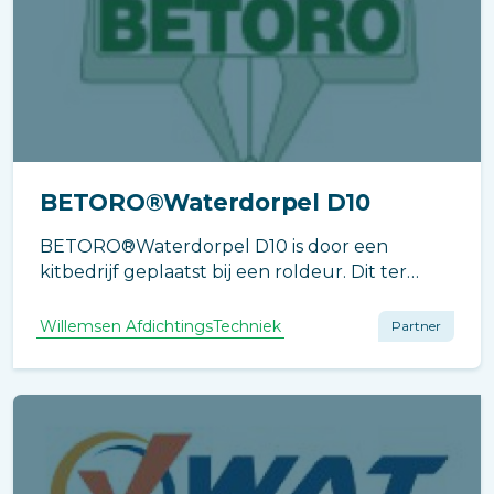
BETORO®Waterdorpel D10
BETORO®Waterdorpel D10 is door een
kitbedrijf geplaatst bij een roldeur. Dit ter
voorkoming dat er water in de hal binnen
komt.
Willemsen AfdichtingsTechniek
Partner