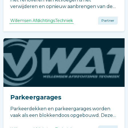
verwijderen en opnieuw aanbrengen van de
afdichtingen. Het verwijderen van de oude
voegen moet secuur worden gedaan om
Willemsen AfdichtingsTechniek
Partner
problemen bij het aanbrengen van nieuwe
elastische voegen te voorkomen.
Parkeergarages
Parkeerdekken en parkeergarages worden
vaak als een blokkendoos opgebouwd. Deze
worden geconstrueerd uit prefab betonnen