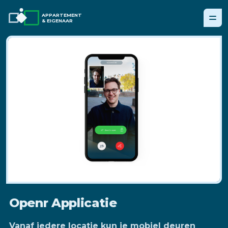
APPARTEMENT
& EIGENAAR
Openr Applicatie
Vanaf iedere locatie kun je mobiel deuren