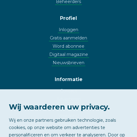
Beheerders
Profiel
Inloggen
Gratis aanmelden
Word abonnee
Digitaal magazine
Nieuwsbrieven
Informatie
Contact
Adverteren
Wij waarderen uw privacy.
Copyright
Vrijwaring
Wij en onze partners gebruiken technologie, zoals
Privacy
cookies, op onze website om advertenties te
personalificeren en om verkeer te analyseren. Door op