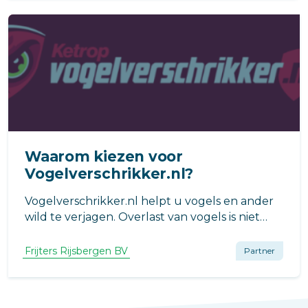
Waarom kiezen voor
Vogelverschrikker.nl?
Vogelverschrikker.nl helpt u vogels en ander
wild te verjagen. Overlast van vogels is niet
alleen zeer storend, maar kan u ook veel tijd
en geld kosten.
Frijters Rijsbergen BV
Partner