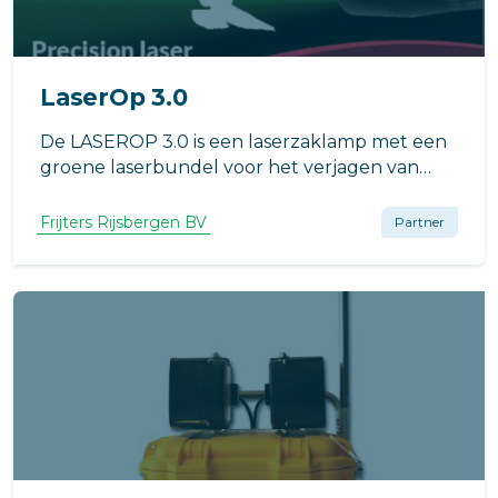
LaserOp 3.0
De LASEROP 3.0 is een laserzaklamp met een
groene laserbundel voor het verjagen van
vogels waaronder meeuwen en kraaien. Zeer
eenvoudig en gemakkelijk in gebruik.
Frijters Rijsbergen BV
Partner