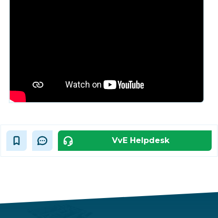
VvE Helpdesk