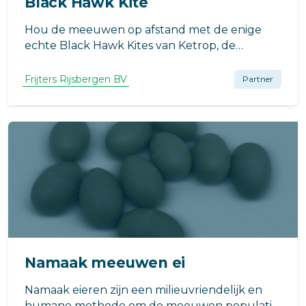
Black Hawk Kite
Hou de meeuwen op afstand met de enige
echte Black Hawk Kites van Ketrop, de
producent met meer dan 25 jaar ervaring die
u van de juiste adviezen kan voorzien.
Frijters Rijsbergen BV
Partner
Vogelverschrikker.nl: de bedenkers van steeds
weer nieuwe oplossingen.
Namaak meeuwen ei
Namaak eieren zijn een milieuvriendelijk en
humane methode om de meeuwen populatie