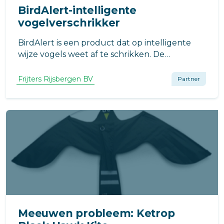
BirdAlert-intelligente
vogelverschrikker
BirdAlert is een product dat op intelligente
wijze vogels weet af te schrikken. De
apparatuur kan specifieke vogelsoorten
herkennen zoals meeuwen, kraaiachtige,
Frijters Rijsbergen BV
Partner
spreeuwen en ganzen. De BirdAlert maakt
alleen geluid wanneer deze de te verjagen
vogel hoort.
Meeuwen probleem: Ketrop