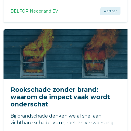
tijdelijk stil, en er is onzekerheid over de
veiligheid van het gebouw. De brand is
BELFOR Nederland BV
Partner
geblust, maar het échte herstel begint dan
pas.
Rookschade zonder brand:
waarom de impact vaak wordt
onderschat
Bij brandschade denken we al snel aan
zichtbare schade: vuur, roet en verwoesting.
Maar in veel gevallen is de grootste schade…