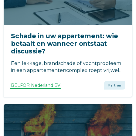
Schade in uw appartement: wie
betaalt en wanneer ontstaat
discussie?
Een lekkage, brandschade of vochtprobleem
in een appartementencomplex roept vrijwel
direct dezelfde vraag op: Wie betaalt dit? In
theorie is het antwoord vaak duidelijk. In de
BELFOR Nederland BV
Partner
praktijk leidt dit regelmatig tot discussie
tussen bewoner, VvE en verzekeraar.