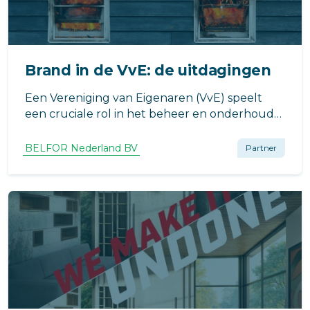
Brand in de VvE: de uitdagingen
Een Vereniging van Eigenaren (VvE) speelt
een cruciale rol in het beheer en onderhoud
van gemeenschappelijke delen van een
appartementencomplex. Een van de meest
BELFOR Nederland BV
Partner
ingrijpende gebeurtenissen die een VvE kan
treffen, is brandschade.