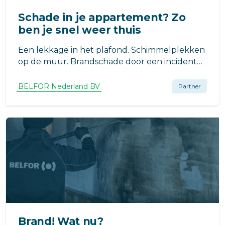
Schade in je appartement? Zo
ben je snel weer thuis
Een lekkage in het plafond. Schimmelplekken
op de muur. Brandschade door een incident
bij de buren. Als eigenaar of bewoner van een
appartement krijg je soms te maken met
BELFOR Nederland BV
Partner
schade die niet alleen jouw woning raakt, maar
ook het gebouw of de buren.
Brand! Wat nu?