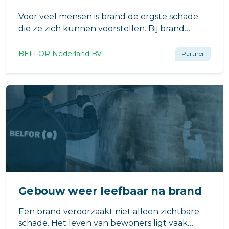
Voor veel mensen is brand de ergste schade
die ze zich kunnen voorstellen. Bij brand
wordt er vaak gedacht aan vuur, rook en
vlammen waarbij zaken volledig verloren
BELFOR Nederland BV
Partner
gaan. Maar gelukkig kan er na brand vaak nog
veel hersteld worden.
Gebouw weer leefbaar na brand
Een brand veroorzaakt niet alleen zichtbare
schade. Het leven van bewoners ligt vaak