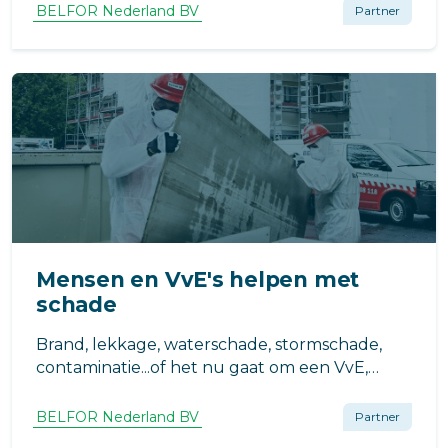
niet direct zichtbaar.
BELFOR Nederland BV
Partner
Mensen en VvE's helpen met
schade
Brand, lekkage, waterschade, stormschade,
contaminatie...of het nu gaat om een VvE,
woning of wat er in staat: het is belangrijk dat
de schade niet erger wordt en zo snel
BELFOR Nederland BV
Partner
mogelijk wordt hersteld. Met persoonlijke