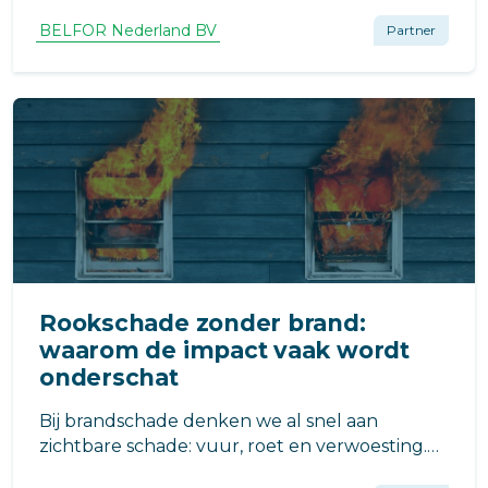
en structurele schade. Ontdek hoe BELFOR
dit in één traject aanpakt.
BELFOR Nederland BV
Partner
Rookschade zonder brand:
waarom de impact vaak wordt
onderschat
Bij brandschade denken we al snel aan
zichtbare schade: vuur, roet en verwoesting.
Maar in veel gevallen is de grootste schade…