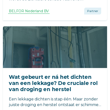
aangepakt. Maar wat gebeurt er met de
luchtkanalen? Deze verborgen delen van het
BELFOR Nederland BV
Partner
gebouw kunnen vol zitten met rook, roet en
giftige stoffen.
Wat gebeurt er ná het dichten
van een lekkage? De cruciale rol
van droging en herstel
Een lekkage dichten is stap één. Maar zonder
juiste droging en herstel ontstaat er schimmel