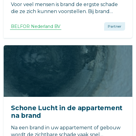
Voor veel mensen is brand de ergste schade
die ze zich kunnen voorstellen. Bij brand
wordt er vaak gedacht aan vuur, rook en
vlammen waarbij zaken volledig verloren
BELFOR Nederland BV
Partner
gaan. Maar gelukkig kan er na brand vaak nog
veel hersteld worden.
Schone Lucht in de appartement
na brand
Na een brand in uw appartement of gebouw
wordt de zichtbare schade vaak snel