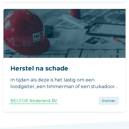
aandacht voor de mensen erachter.
Herstel na schade
In tijden als deze is het lastig om een
loodgieter, een timmerman of een stukadoor
te vinden. Maar eigenaren of gebruikers van
gebouwen willen na schade maar één ding: zo
BELFOR Nederland BV
Partner
snel mogelijk terug naar de situatie
voorafgaand aan de schade.