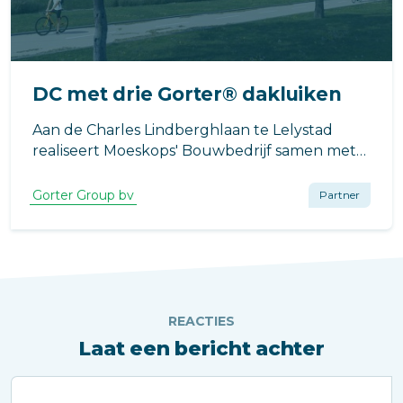
DC met drie Gorter® dakluiken
Aan de Charles Lindberghlaan te Lelystad
realiseert Moeskops' Bouwbedrijf samen met
BanBouw in opdracht van GLP Netherlands
Management B.V. de nieuwbouw van
Gorter Group bv
Partner
logistieke distributiecentra (DC) met kantoren.
REACTIES
Laat een bericht achter