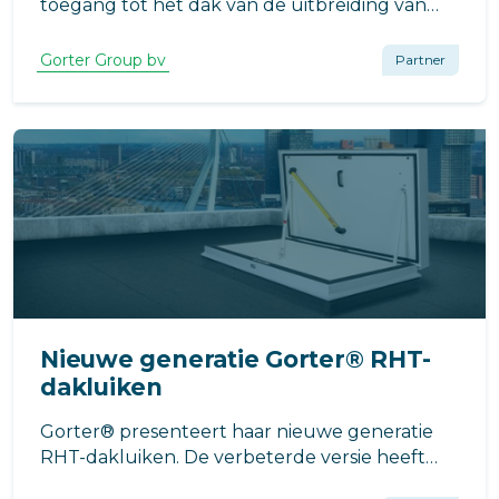
toegang tot het dak van de uitbreiding van
Compaxo Vlees in Zevenaar voor het RHT-
dakluik van Gorter. Waarom? Het dakluik
Gorter Group bv
Partner
draagt bij aan een energiezuinig pand en biedt
een compleet veilige toegang tot het dak.
Nieuwe generatie Gorter® RHT-
dakluiken
Gorter® presenteert haar nieuwe generatie
RHT-dakluiken. De verbeterde versie heeft
een zeer sterke, gepatenteerde constructie