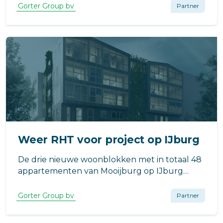
en is hiermee nog beter bestand tegen
Gorter Group bv
Partner
extreme belastingen die tijdens de bouw of de
gebruiksfase kunnen voorkomen.
Weer RHT voor project op IJburg
De drie nieuwe woonblokken met in totaal 48
appartementen van Mooijburg op IJburg
krijgen RHT op hun dak. Hiermee zijn
bewoners én zeker van een veilige
Gorter Group bv
Partner
vluchtroute én zeker van een veilige
daktoegang voor als er onderhoud aan het