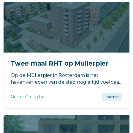
dak moet worden verric
Twee maal RHT op Müllerpier
Op de Müllerpier in Rotterdam is het
havenverleden van de stad nog altijd voelbaar.
Reden genoeg om dit voormalig havengebied
onderdeel te laten uitmaken van de stad en
Gorter Group bv
Partner
tot een moderne stadswijk te transformeren