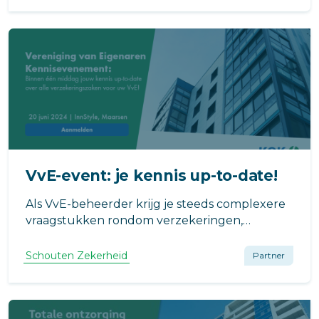
VvE-event: je kennis up-to-date!
Als VvE-beheerder krijg je steeds complexere
vraagstukken rondom verzekeringen,
compliance en schade-afwikkeling. Tijdens het
VvE-event op 20 juni leer je hoe je preventie
Schouten Zekerheid
Partner
en herbouw optimaal kunt aanpakken en
schade efficiënt en duurzaam kunt
afwikkelen.