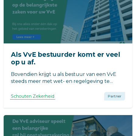
Als VvE bestuurder komt er veel
op u af.
Bovendien krijgt u als bestuur van een VvE
steeds meer met wet- en regelgeving te
maken. Hoe fijn is het dan als u een partij heeft
die u ontzorgt op de belangrijkste zaken voor
Schouten Zekerheid
Partner
uw VvE.