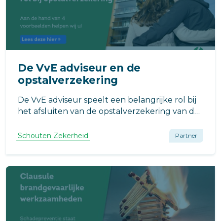
De VvE adviseur en de
opstalverzekering
De VvE adviseur speelt een belangrijke rol bij
het afsluiten van de opstalverzekering van de
VvE. De beheerder is verantwoordelijk voor
het signaleren van risicowijzigingen en het op
Schouten Zekerheid
Partner
de juiste wijze doorgeven daarvan aan de
verzekeraar.