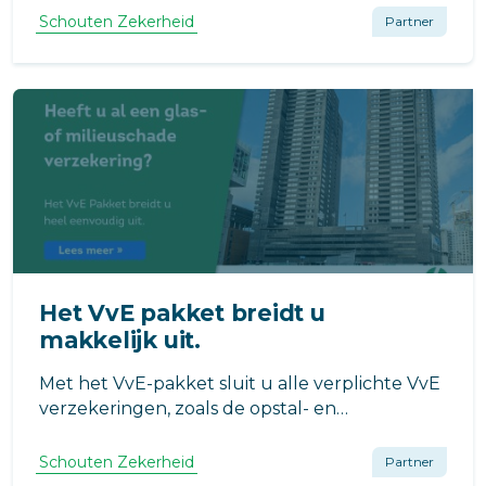
(Wwft) verplichte inschrijving in het UBO-
Schouten Zekerheid
Partner
register. Maar het is wel van belang dat wordt
vastgesteld wie de UBO van uw VvE is.
Het VvE pakket breidt u
makkelijk uit.
Met het VvE-pakket sluit u alle verplichte VvE
verzekeringen, zoals de opstal- en
aansprakelijkheidsverzekering, in één keer af.
Maar u breidt deze ook heel gemakkelijk uit
Schouten Zekerheid
Partner
met meerdere verzekeringen. Hoe?