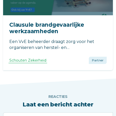
Clausule brandgevaarlijke
werkzaamheden
Een VvE beheerder draagt zorg voor het
organiseren van herstel- en
onderhoudswerkzaamheden aan de
gebouwen van de VvE. Daarbij kunnen ook
Schouten Zekerheid
Partner
opdrachten worden gegeven waarbij
brandgevaarlijke werkzaamheden aan de
panden van de VvE worden uitgevoerd.
REACTIES
Laat een bericht achter