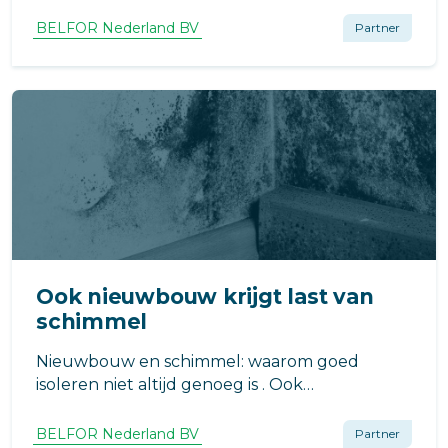
VvE? BELFOR Nederland legt uit hoe
onderzoek, metingen en rapportages zorgen
BELFOR Nederland BV
Partner
voor duidelijkheid.
Ook nieuwbouw krijgt last van
schimmel
Nieuwbouw en schimmel: waarom goed
isoleren niet altijd genoeg is . Ook
nieuwbouwwoningen kunnen
schimmelproblemen krijgen. Wij leggen uit
BELFOR Nederland BV
Partner