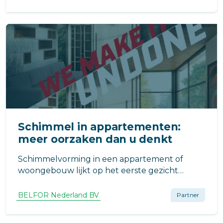
hoe moderne isolatie, ventilatiegedrag en
koudebruggen daarbij een rol spelen en wat
u kunt doen om dit te voorkomen
Schimmel in appartementen:
meer oorzaken dan u denkt
Schimmelvorming in een appartement of
woongebouw lijkt op het eerste gezicht
eenvoudig te verklaren. Vaak wordt er al snel
gewezen naar ventilatie “de bewoners
BELFOR Nederland BV
Partner
luchten niet goed genoeg”. Maar er kan vaak
veel meer aan de hand zijn.