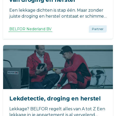
Een lekkage dichten is stap één. Maar zonder
juiste droging en herstel ontstaat er schimmel
en structurele schade. Ontdek hoe BELFOR
dit in één traject aanpakt.
BELFOR Nederland BV
Partner
Lekdetectie, droging en herstel
Lekkage? BELFOR regelt alles van A tot Z Een
lekkage in je appartement is al vervelend