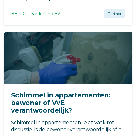
genoeg. Maar wat komt daarna? Na het
opsporen van het lek moet het vocht worden
BELFOR Nederland BV
Partner
gedroogd en eventuele schade hersteld. Bij
BELFOR nemen dit hele proces uit handen:
Schimmel in appartementen:
bewoner of VvE
verantwoordelijk?
Schimmel in appartementen leidt vaak tot
discussie. Is de bewoner verantwoordelijk of de