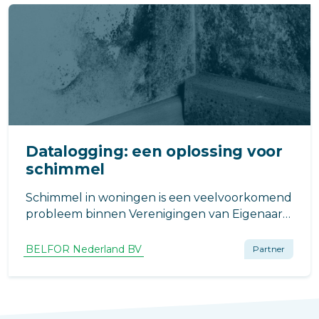
Datalogging: een oplossing voor
schimmel
Schimmel in woningen is een veelvoorkomend
probleem binnen Verenigingen van Eigenaars
(VvE’s). Bewoners ervaren
gezondheidsklachten en schade aan hun
BELFOR Nederland BV
Partner
woning, en vaak wordt de VvE als
verantwoordelijke aangewezen.