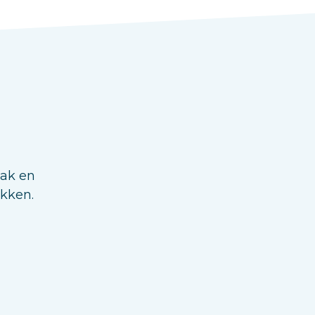
aak en
ukken.