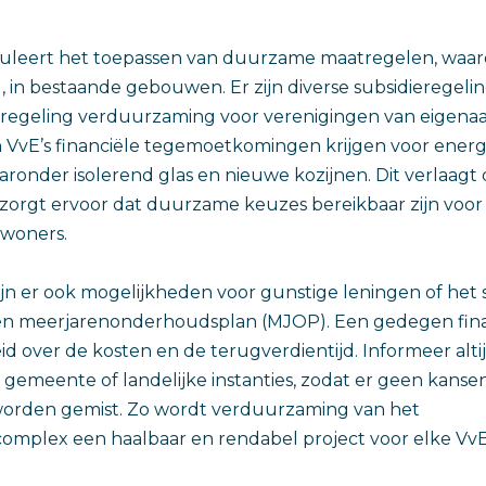
muleert het toepassen van duurzame maatregelen, waa
, in bestaande gebouwen. Er zijn diverse subsidieregelin
eregeling verduurzaming voor verenigingen van eigenaa
VvE’s financiële tegemoetkomingen krijgen voor ener
ronder isolerend glas en nieuwe kozijnen. Dit verlaag
 zorgt ervoor dat duurzame keuzes bereikbaar zijn voo
woners.
zijn er ook mogelijkheden voor gunstige leningen of het
 een meerjarenonderhoudsplan (MJOP). Een gedegen fina
id over de kosten en de terugverdientijd. Informeer alti
e gemeente of landelijke instanties, zodat er geen kanse
orden gemist. Zo wordt verduurzaming van het
mplex een haalbaar en rendabel project voor elke VvE