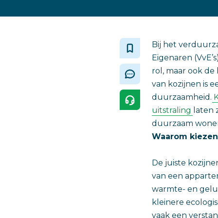
Bij het verduur
Eigenaren (VvE’s)
rol, maar ook de
van kozijnen is 
duurzaamheid.
K
uitstraling
laten 
duurzaam wonen
Waarom kiezen
De juiste kozijne
van een apparte
warmte- en gelui
kleinere ecologi
vaak een versta