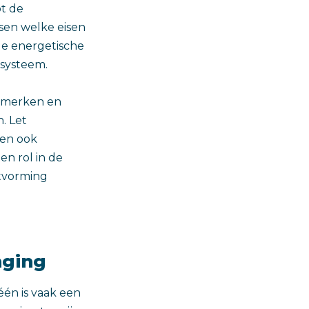
ot de
sen welke eisen
 de energetische
nsysteem.
urmerken en
. Let
len ook
en rol in de
itvorming
nging
één is vaak een