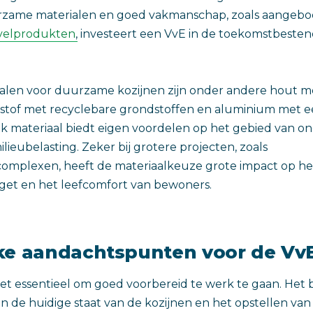
rzame materialen en goed vakmanschap, zoals aangeb
velprodukten
, investeert een VvE in de toekomstbesten
ialen voor duurzame kozijnen zijn onder andere hout m
stof met recyclebare grondstoffen en aluminium met 
Elk materiaal biedt eigen voordelen op het gebied van o
ieubelasting. Zeker bij grotere projecten, zoals
mplexen, heeft de materiaalkeuze grote impact op he
t en het leefcomfort van bewoners.
jke aandachtspunten voor de Vv
het essentieel om goed voorbereid te werk te gaan. Het b
an de huidige staat van de kozijnen en het opstellen van