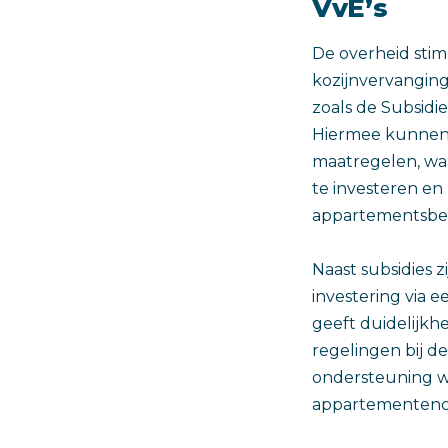
VvE’s
De overheid sti
kozijnvervanging
zoals de Subsidi
Hiermee kunnen 
maatregelen, waa
te investeren en
appartementsbe
Naast subsidies 
investering via
geeft duidelijkhe
regelingen bij d
ondersteuning w
appartementenco