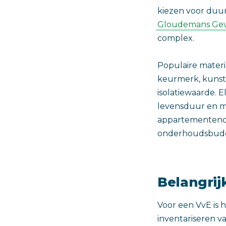
kiezen voor duu
Gloudemans Ge
complex.
Populaire mater
keurmerk, kunst
isolatiewaarde. 
levensduur en mil
appartementenco
onderhoudsbudge
Belangri
Voor een VvE is 
inventariseren v