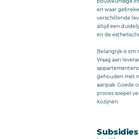
bouwkundige insp
en waar gebreken
verschillende le
altijd een duidel
en de esthetisc
Belangrijk is om 
Vraag aan leveran
appartementenco
gehouden met mi
aanpak. Goede c
proces soepel v
kozijnen.
Subsidies