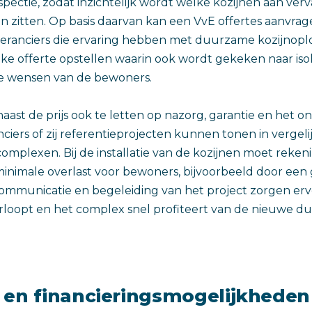
ectie, zodat inzichtelijk wordt welke kozijnen aan verv
 zitten. Op basis daarvan kan een VvE offertes aanvrage
veranciers die ervaring hebben met duurzame kozijnoplo
ijke offerte opstellen waarin ook wordt gekeken naar isola
he wensen van de bewoners.
naast de prijs ook te letten op nazorg, garantie en het 
ciers of zij referentieprojecten kunnen tonen in vergeli
mplexen. Bij de installatie van de kozijnen moet reke
nimale overlast voor bewoners, bijvoorbeeld door een
ommunicatie en begeleiding van het project zorgen erv
erloopt en het complex snel profiteert van de nieuwe 
 en financieringsmogelijkheden