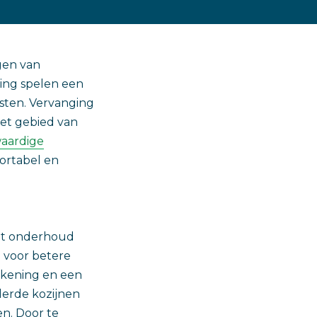
gen van
ling spelen een
sten. Vervanging
het gebied van
waardige
ortabel en
 het onderhoud
 voor betere
rekening en een
derde kozijnen
n. Door te