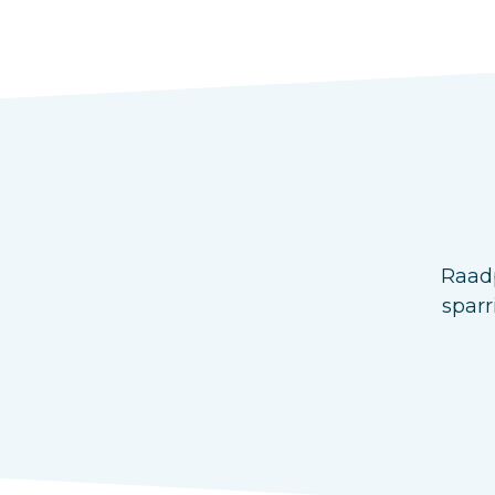
Raadp
sparr