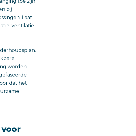
anging toe zijn
n bij
ssingen. Laat
tie, ventilatie
onderhoudsplan.
jkbare
ning worden
 gefaseerde
oor dat het
duurzame
 voor