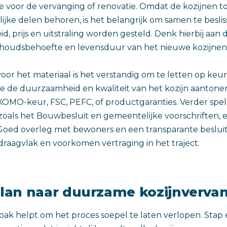
ie voor de vervanging of renovatie. Omdat de kozijnen t
ke delen behoren, is het belangrijk om samen te beslis
, prijs en uitstraling worden gesteld. Denk hierbij aan
erhoudsbehoefte en levensduur van het nieuwe kozijne
oor het materiaal is het verstandig om te letten op ke
die de duurzaamheid en kwaliteit van het kozijn aantonen
KOMO-keur, FSC, PEFC, of productgaranties. Verder spe
 zoals het Bouwbesluit en gemeentelijke voorschriften, e
 Goed overleg met bewoners en een transparante beslu
raagvlak en voorkomen vertraging in het traject.
lan naar duurzame kozijnverva
ak helpt om het proces soepel te laten verlopen. Stap 