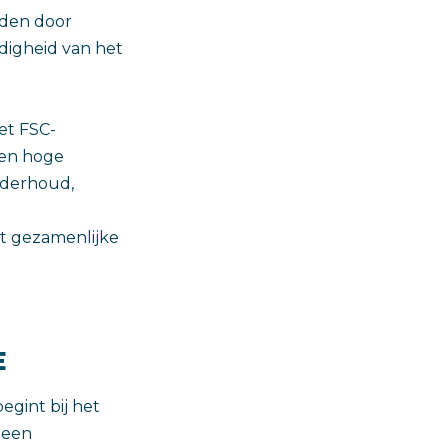
oden door
digheid van het
et FSC-
een hoge
nderhoud,
t gezamenlijke
E
egint bij het
 een