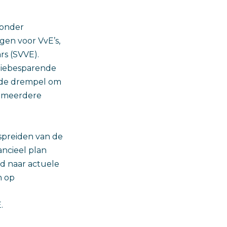
ronder
gen voor VvE’s,
rs (SVVE).
giebesparende
t de drempel om
r meerdere
 spreiden van de
ncieel plan
jd naar actuele
n op
.