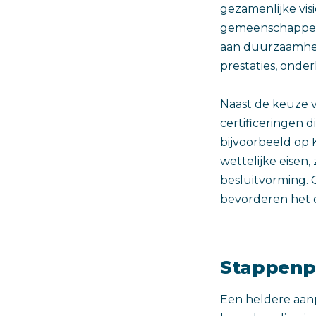
gezamenlijke vis
gemeenschappelij
aan duurzaamheid
prestaties, ond
Naast de keuze v
certificeringen 
bijvoorbeeld op 
wettelijke eisen,
besluitvorming.
bevorderen het d
Stappenp
Een heldere aanp