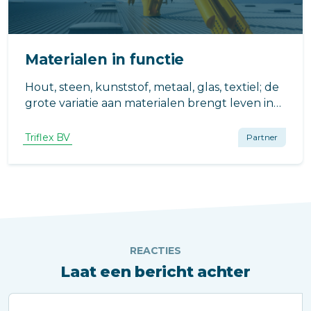
Materialen in functie
Hout, steen, kunststof, metaal, glas, textiel; de
grote variatie aan materialen brengt leven in
de architectuur. Elk materiaal
vertegenwoordigt een eigen energie.
Triflex BV
Partner
REACTIES
Laat een bericht achter