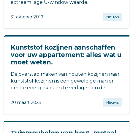
extreem lage U-window waarde.
31 oktober 2019
Nieuws
Kunststof kozijnen aanschaffen
voor uw appartement: alles wat u
moet weten.
De overstap maken van houten kozijnen naar
kunststof kozijnen is een geweldige manier
om de energiekosten te verlagen en de
algehele uitstraling van het appartement te
verbeteren.
20 maart 2023
Nieuws
Tuinmeubelen van hout, metaal