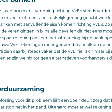
f aan hun dienstverlening richting VvE's steeds verder 
mercieel niet meer aantrekkelijk genoeg geacht worde
banken met aanvullende eisen komen richting VvE's. Zo
l de verenigingen in bijna alle gevallen dit niet eens m
n spaarrekening ook een betaalrekening bij de bank ope
euwe VvE-rekeningen meer geopend maar alleen de be
 zien daarbij steeds vaker dat de VvE hier zich maar bij
n er zijn weinig tot geen alternatieven voorhanden is
erduurzaming
lossing voor dit probleem lijkt een open deur: zorg dat 
ar stop het in het pand. Uiteraard moet er wel rekeni