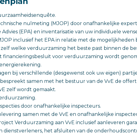
penplan
 duurzaamheidsenquête.
chnische nulmeting (MJOP) door onafhankelijke expert, 
e Advies (EPA) en inventarisatie van uw individuele wens
JOP inclusief het EPA in relatie met de mogelijkheden
t zelf welke verduurzaming het beste past binnen de b
t financieringsbesluit voor verduurzaming wordt geno
energierekening.
ragen bij verschillende (desgewenst ook uw eigen) partij
 bespreekt samen met het bestuur van de VvE de offer
vE zelf wordt gemaakt.
 Verduurzaming.
nspecties door onafhankelijke inspecteurs.
plevering samen met de VvE en onafhankelijke inspecteu
roject Verduurzaming aan VvE inclusief aanleveren garan
 dienstverleners, het afsluiten van de onderhoudscontr