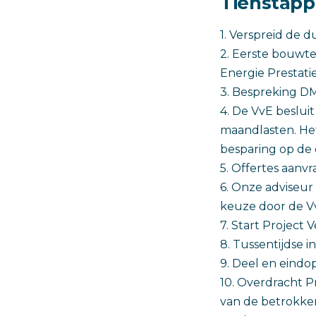
Tienstap
1. Verspreid de
2. Eerste bouwte
Energie Prestati
3. Bespreking DM
4. De VvE beslui
maandlasten. He
besparing op de 
5. Offertes aanv
6. Onze adviseur
keuze door de V
7. Start Project
8. Tussentijdse i
9. Deel en eindo
10. Overdracht P
van de betrokken