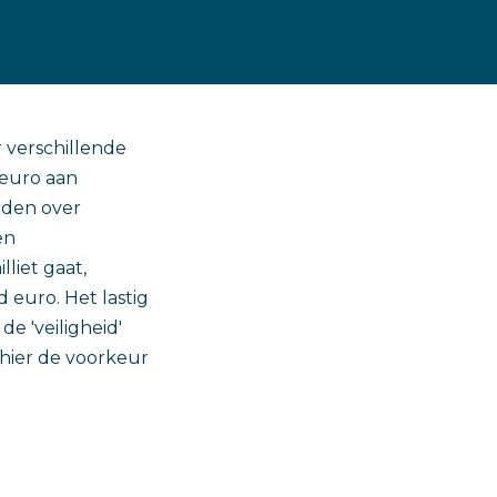
 verschillende
 euro aan
iden over
en
liet gaat,
euro. Het lastig
e 'veiligheid'
 hier de voorkeur