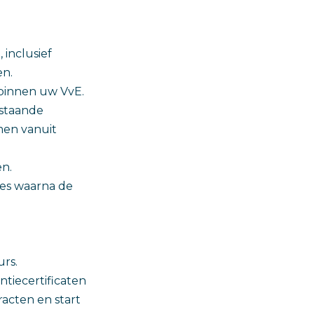
inclusief
en.
 binnen uw VvE.
estaande
men vanuit
en.
tes waarna de
rs.
tiecertificaten
acten en start