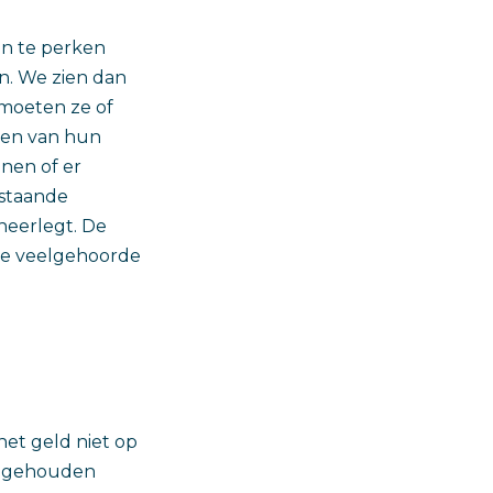
in te perken
n. We zien dan
 moeten ze of
ogen van hun
nen of er
staande
 neerlegt. De
 de veelgehoorde
het geld niet op
ng gehouden