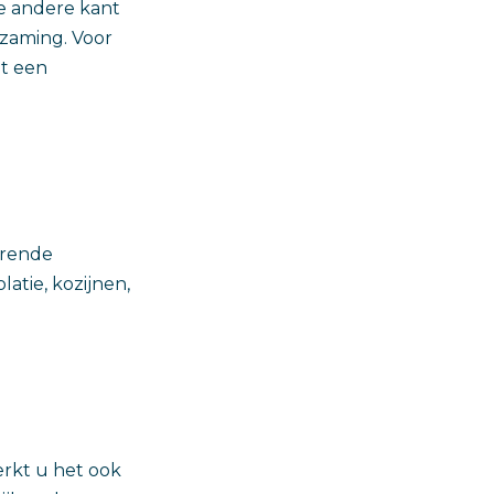
e andere kant
rzaming. Voor
nt een
arende
atie, kozijnen,
erkt u het ook