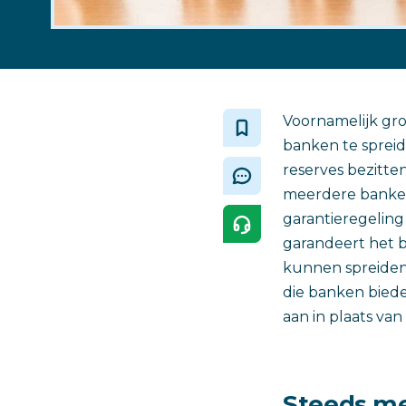
Voornamelijk gr
banken te spreid
reserves bezitte
meerdere banken 
garantieregeling
garandeert het b
kunnen spreiden 
die banken biede
aan in plaats van
Steeds m