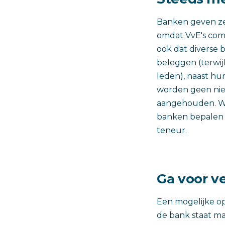
Banken geven zel
omdat VvE's com
ook dat diverse 
beleggen (terwij
leden), naast hu
worden geen ni
aangehouden. Wij
banken bepalen e
teneur.
Ga voor v
Een mogelijke op
de bank staat ma