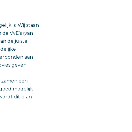
ijk is. Wij staan
 de VvE's (van
an de juiste
delijke
 verbonden aan
vies geven.
urzamen een
 goed mogelijk
ordt dit plan