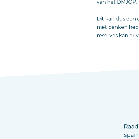
van het DMJOP.
Dit kan dus een 
met banken hebbe
reserves kan er 
Raadp
sparr