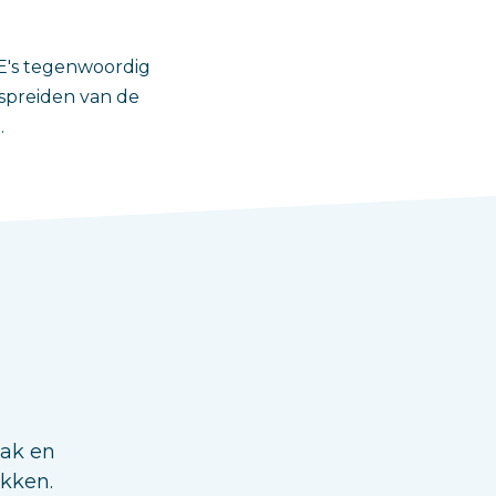
vE's tegenwoordig
 spreiden van de
.
aak en
ukken.