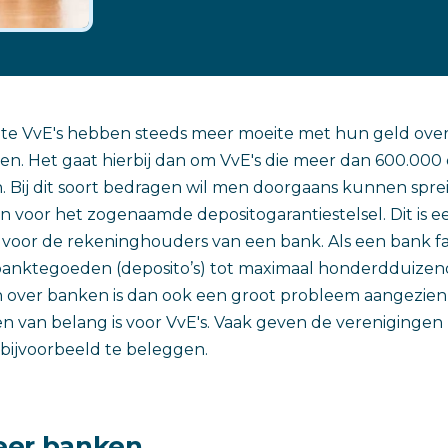
ote VvE's hebben steeds meer moeite met hun geld over
en. Het gaat hierbij dan om VvE's die meer dan 600.000
n. Bij dit soort bedragen wil men doorgaans kunnen spre
voor het zogenaamde depositogarantiestelsel. Dit is e
 voor de rekeninghouders van een bank. Als een bank fail
anktegoeden (deposito’s) tot maximaal honderdduizend 
over banken is dan ook een groot probleem aangezien d
n van belang is voor VvE's. Vaak geven de verenigingen
 bijvoorbeeld te beleggen.
eer banken