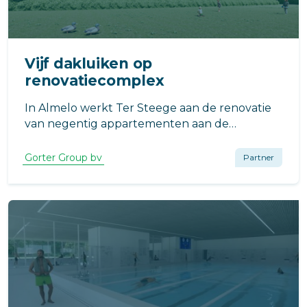
Vijf dakluiken op
renovatiecomplex
In Almelo werkt Ter Steege aan de renovatie
van negentig appartementen aan de
Valeriusstraat. Het onderhoud aan badkamers
en toiletten stond in het MJOP en was
Gorter Group bv
Partner
aanleiding om ook een verduurzamingsslag
toe te passen.