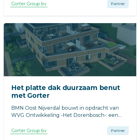
het dak werden twee Gorter dakluiken
Gorter Group bv
Partner
geïnstalleerd.
Het platte dak duurzaam benut
met Gorter
BMN Oost Nijverdal bouwt in opdracht van
WVG Ontwikkeling -Het Dorenbosch-: een
complex met zeven appartementen en twee
penthouses in Havelte.
Gorter Group bv
Partner