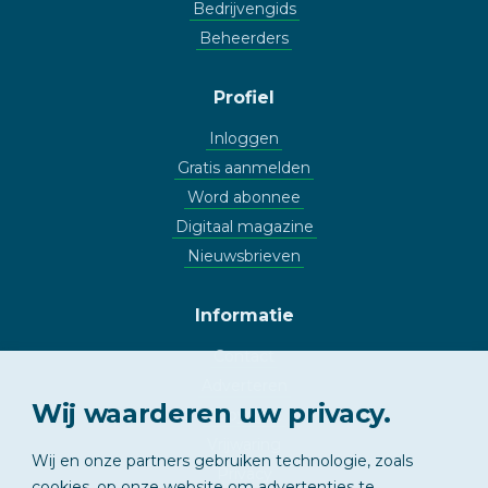
Bedrijvengids
Beheerders
Profiel
Inloggen
Gratis aanmelden
Word abonnee
Digitaal magazine
Nieuwsbrieven
Informatie
Contact
Adverteren
Wij waarderen uw privacy.
Copyright
Vrijwaring
Wij en onze partners gebruiken technologie, zoals
Privacy
cookies, op onze website om advertenties te