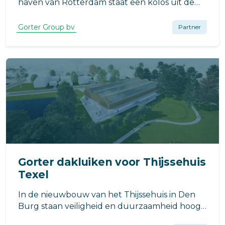
haven van Rotterdam staat een kolos uit de
naoorlogse wederopbouw. Braaksma & Roos
Architectenbureau is in het najaar van 2020
Gorter Group bv
Partner
gevraagd om een integraal ontwerp te
realiseren voor de renovatie van het gebouw.
Gorter dakluiken voor Thijssehuis
Texel
In de nieuwbouw van het Thijssehuis in Den
Burg staan veiligheid en duurzaamheid hoog
in het vaandel. Voor een optimale toegang tot