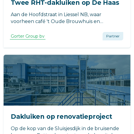
Twee RHT-dakluiken op De Haas
Aan de Hoofdstraat in Liessel NB, waar
voorheen café 't Oude Brouwhuis en
Drankenhandel Winters gevestigd waren,
wordt appartementencomplex De Haas
Gorter Group bv
Partner
ontwikkeld.
Dakluiken op renovatieproject
Op de kop van de Sluisjesdijk in de bruisende