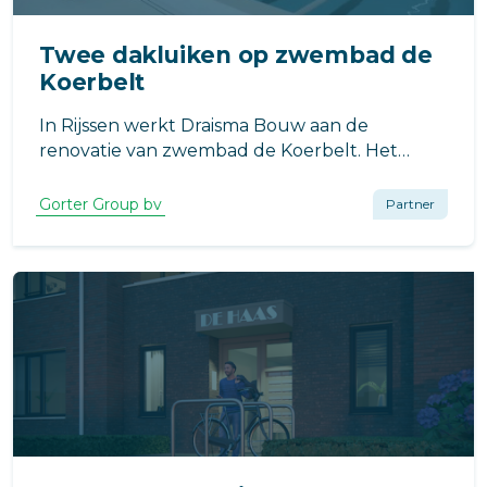
Twee dakluiken op zwembad de
Koerbelt
In Rijssen werkt Draisma Bouw aan de
renovatie van zwembad de Koerbelt. Het
entree wordt aangepast om nieuwbouw
mogelijk te maken.
Gorter Group bv
Partner