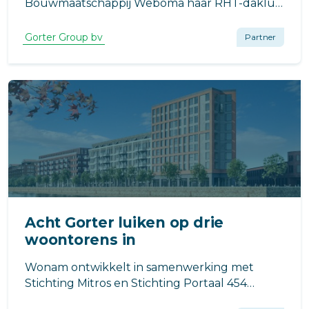
Bouwmaatschappij Weboma haar RHT-dakluik
ten behoeve van project Het Gantel Huys in
Poeldijk geleverd.
Gorter Group bv
Partner
Acht Gorter luiken op drie
woontorens in
Wonam ontwikkelt in samenwerking met
Stichting Mitros en Stichting Portaal 454
huurwoningen in Leidsche Rijn Centrum,