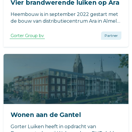
Vier brandwerende luiken op Ara
Heembouw is in september 2022 gestart met
de bouw van distributiecentrum Ara in Almelo.
De architectentak van Heembouw is
verantwoordelijk voor het ontwerp dat
Gorter Group bv
Partner
natuurinclusiviteit uitstraalt.
Wonen aan de Gantel
Gorter Luiken heeft in opdracht van