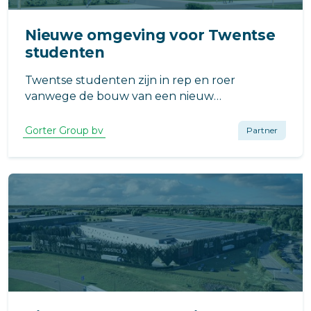
Nieuwe omgeving voor Twentse
studenten
Twentse studenten zijn in rep en roer
vanwege de bouw van een nieuw
opleidingscentrum in Rijssen. Het centrum
krijgt met de nieuwbouw ook een nieuwe
Gorter Group bv
Partner
naam: Kampus.