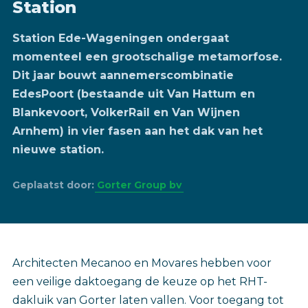
Station
Station Ede-Wageningen ondergaat
momenteel een grootschalige metamorfose.
Dit jaar bouwt aannemerscombinatie
EdesPoort (bestaande uit Van Hattum en
Blankevoort, VolkerRail en Van Wijnen
Arnhem) in vier fasen aan het dak van het
nieuwe station.
Geplaatst door:
Gorter Group bv
Architecten Mecanoo en Movares hebben voor
een veilige daktoegang de keuze op het RHT-
dakluik van Gorter laten vallen. Voor toegang tot