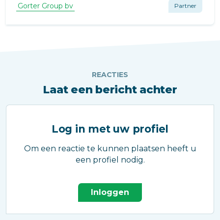
verdeeld over een drietal imposante
Gorter Group bv
Partner
wooncomplexen.
REACTIES
Laat een bericht achter
Log in met uw profiel
Om een reactie te kunnen plaatsen heeft u
een profiel nodig.
Inloggen