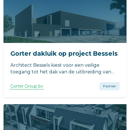
Gorter dakluik op project Bessels
Architect Bessels kiest voor een veilige
toegang tot het dak van de uitbreiding van
Compaxo Vlees in Zevenaar voor het RHT-
dakluik van Gorter. Waarom? Het dakluik
Gorter Group bv
Partner
draagt bij aan een energiezuinig pand en biedt
een compleet veilige toegang tot het dak.